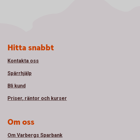
Sidfot
Hitta snabbt
Kontakta oss
Spärrhjälp
Bli kund
Priser, räntor och kurser
Om oss
Om Varbergs Sparbank