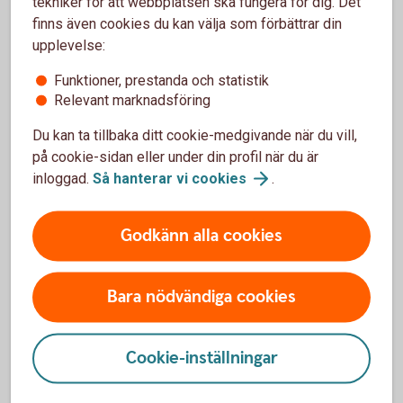
tekniker för att webbplatsen ska fungera för dig. Det
skickat filer som har förfallodag vid aktiveringsdatum så
finns även cookies du kan välja som förbättrar din
uteblir återrapporteringen för dessa. Därför kan det vara bra
upplevelse:
att anslutningsdatum ej ligger vid en sådan tidpunkt.
Funktioner, prestanda och statistik
Relevant marknadsföring
Du kan ta tillbaka ditt cookie-medgivande när du vill,
på cookie-sidan eller under din profil när du är
inloggad.
Så hanterar vi
cookies
.
Godkänn alla cookies
Bara nödvändiga cookies
Hantera er ekonomi på ett
enkelt,
snabbt
och
säkert
Cookie-inställningar
sätt med bankintegration.