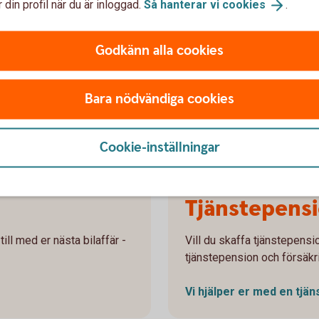
 din profil när du är inloggad.
Så hanterar vi
cookies
.
r
Som företagare behöver du själv se till att du
Hur
har rätt trygghet för pension, sjukdom och
påv
Godkänn alla cookies
 och
olycksfall. Få koll på grunderna och hur du kan
kol
skapa ett skydd som passar dig, din familj och
ver
ditt företag.
Bara nödvändiga cookies
Jäm
Få koll på ditt
försäkringsskydd
Cookie-inställningar
Tjänstepensi
ill med er nästa bilaffär -
Vill du skaffa tjänstepensio
tjänstepension och försäkr
Vi hjälper er med en
tjän