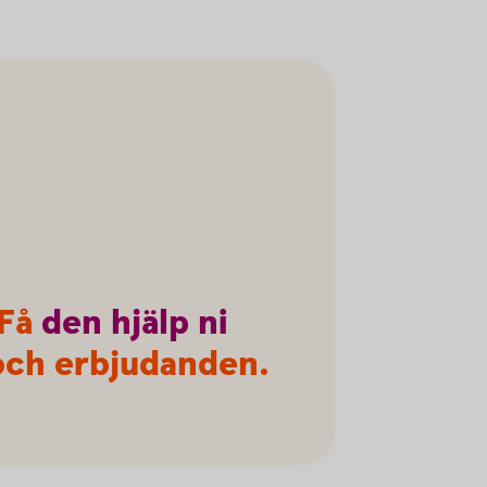
 Få
den
hjälp
ni
r och erbjudanden.