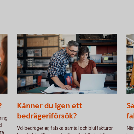
915729382
Dis
?
Känner du igen ett
Så
hol
bedrägeriförsök?
fa
ning
d
Vd-bedrägerier, falska samtal och bluffakturor
När
ta