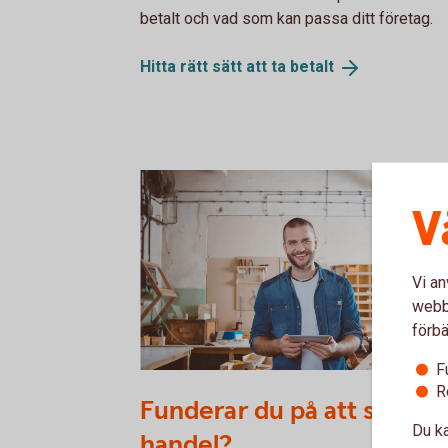
betalt och vad som kan passa ditt företag.
Hitta rätt sätt att ta
betalt
V
Vi an
webbp
förbä
F
623889274
R
Funderar du på att starta 
Du ka
handel?