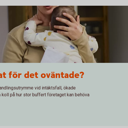
at för det oväntade?
andlingsutrymme vid intäktsfall, ökade
 koll på hur stor buffert företaget kan behöva