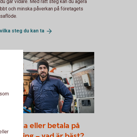
 du går vidare. Med rätt steg kan du agera
bbt och minska påverkan på företagets
saflöde.
vilka steg du kan
ta
a som
1914182
a, leasa eller betala på
eller
betalning – vad är bäst?