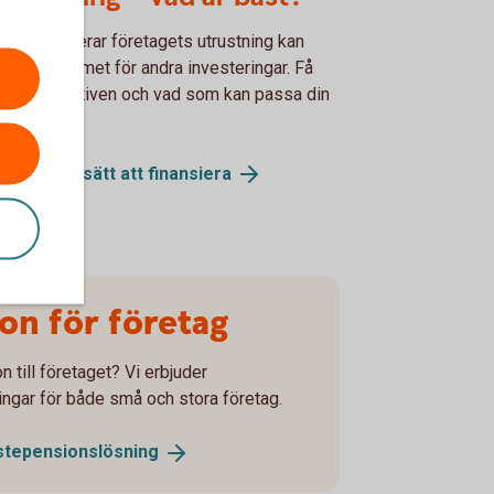
 du finansierar företagets utrustning kan
erka utrymmet för andra investeringar. Få
l på alternativen och vad som kan passa din
ksamhet.
för olika sätt att
finansiera
on för företag
n till företaget? Vi erbjuder
ingar för både små och stora företag.
stepensionslösning