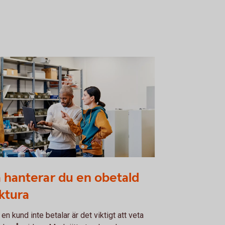
cussion between two colleagues. Man
 hanterar du en obetald
ding a computer
ktura
 en kund inte betalar är det viktigt att veta