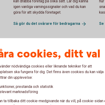
kan drabba företag på olika sätt. Lär dig känna
hur
igen vanliga varningssignaler och vad du kan
sna
göra för att skydda företaget.
kas
Så gör du det svårare för
bedragarna
Se 
åra cookies, ditt val
vänder nödvändiga cookies eller liknande tekniker för att
latsen ska fungera för dig. Det finns även cookies du kan välj
ttrar din upplevelse:
unktioner, prestanda och statistik
Two colleagues discusses.
62
elevant marknadsföring
e-
Har du rätt skydd som
Äg
n ta tillbaka ditt cookie-medgivande när du vill, på cookie-sidan 
företagare?
av