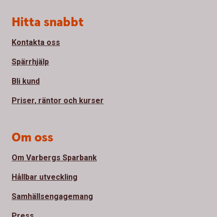
Sidfot
Hitta snabbt
Kontakta oss
Spärrhjälp
Bli kund
Priser, räntor och kurser
Om oss
Om Varbergs Sparbank
Hållbar utveckling
Samhällsengagemang
Press