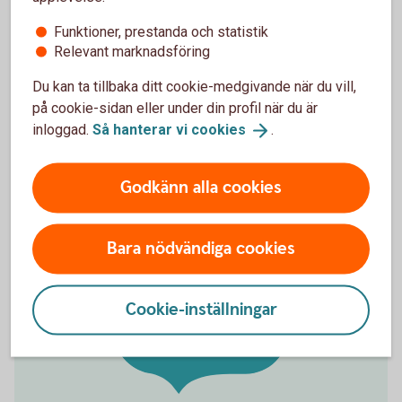
Funktioner, prestanda och statistik
Därför ställer banken frågor när du blir kund
Relevant marknadsföring
Du kan ta tillbaka ditt cookie-medgivande när du vill,
på cookie-sidan eller under din profil när du är
inloggad.
Så hanterar vi
cookies
.
Godkänn alla cookies
Bara nödvändiga cookies
Vill du anmäla
Cookie-inställningar
konto?