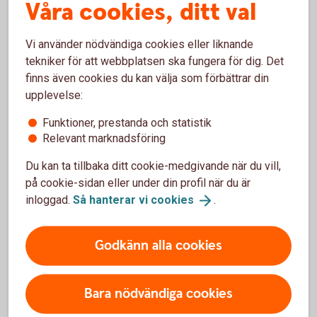
komma negativa överraskningar. Det är
Våra cookies, ditt val
också viktigt att du sprider ditt sparande
mellan olika branscher för att sprida
Vi använder nödvändiga cookies eller liknande
riskerna.
tekniker för att webbplatsen ska fungera för dig. Det
finns även cookies du kan välja som förbättrar din
upplevelse:
Funktioner, prestanda och statistik
Relevant marknadsföring
Tips om aktier och
börsinformation
Du kan ta tillbaka ditt cookie-medgivande när du vill,
på cookie-sidan eller under din profil när du är
inloggad.
Så hanterar vi
cookies
.
Aktiellt
Godkänn alla cookies
Dagliga bolagsanalyser, börskommentarer,
aktierekommendationer, förvaltarkommentarer och
tips runt pension och privatekonomi.
Bara nödvändiga cookies