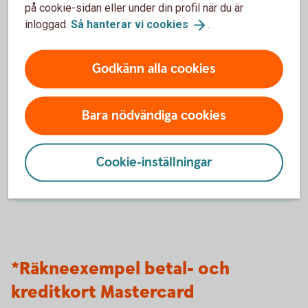
på cookie-sidan eller under din profil när du är
Unga 18-30
år
inloggad.
Så hanterar vi
cookies
.
Ung 18-30 år och student
Godkänn alla cookies
Du som studerar på högskola eller universitet kan få
kostnadsfritt konto, bankkort, Betal- och kreditkort
Bara nödvändiga cookies
Mastercard och tillgång till internetbank, app och
swish.
Cookie-inställningar
Nyckelkund
Student
*Räkneexempel betal- och
kreditkort Mastercard