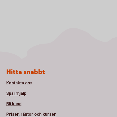
Sidfot
Hitta snabbt
Kontakta oss
Spärrhjälp
Bli kund
Priser, räntor och kurser