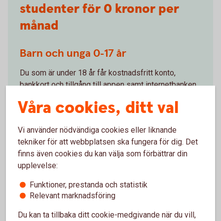
studenter för 0 kronor per
månad
Barn och unga 0-17 år
Du som är under 18 år får kostnadsfritt konto,
bankkort och tillgång till appen samt internetbanken
ung.
Våra cookies, ditt val
Barn och unga 0-17
år
Vi använder nödvändiga cookies eller liknande
tekniker för att webbplatsen ska fungera för dig. Det
finns även cookies du kan välja som förbättrar din
Ung 18-30 år och student
upplevelse:
Du som är mellan 18-30 år får kostnadsfritt konto,
Funktioner, prestanda och statistik
bankkort, Betal- och kreditkort Mastercard och
Relevant marknadsföring
tillgång till internetbank, app och swish.
Du kan ta tillbaka ditt cookie-medgivande när du vill,