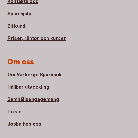
Kontakta oss
Spärrhjälp
Bli kund
Priser, räntor och kurser
Om oss
Om Varbergs Sparbank
Hållbar utveckling
Samhällsengagemang
Press
Jobba hos oss