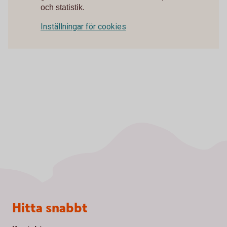
och statistik.
Inställningar för cookies
Sidfot
Hitta snabbt