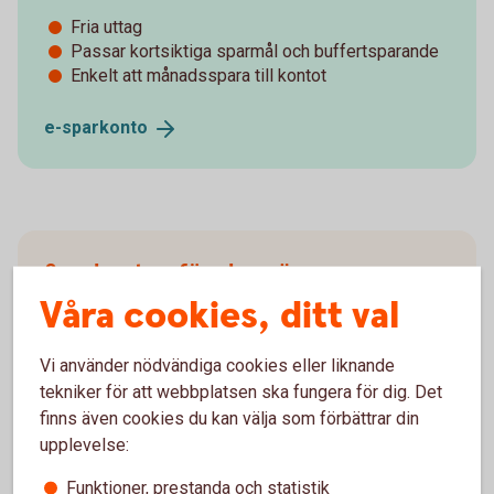
Fria uttag
Passar kortsiktiga sparmål och buffertsparande
Enkelt att månadsspara till kontot
e-
sparkonto
Sparkonton för skogsägare
Våra cookies, ditt val
Du som har skog vet hur viktigt det är att kunna
fördela inkomsten över flera år. Med ett skogskonto
Vi använder nödvändiga cookies eller liknande
får du både en jämnare inkomst och lägre
tekniker för att webbplatsen ska fungera för dig. Det
marginalskatt.
finns även cookies du kan välja som förbättrar din
upplevelse:
Skogskonto
Funktioner, prestanda och statistik