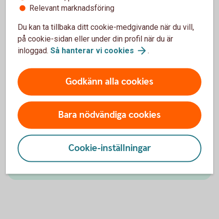
Relevant marknadsföring
Du kan ta tillbaka ditt cookie-medgivande när du vill,
på cookie-sidan eller under din profil när du är
Varbergskonto
inloggad.
Så hanterar vi
cookies
.
Ränta från första kronan och dag-för-dag. Du kan
Godkänn alla cookies
öppna max ett konto och det finns inget minimi-
eller maximibelopp
Tolv fria uttag per kalenderår. Uttag därutöver
Bara nödvändiga cookies
minskar räntan med 0,70% på uttaget belopp,
dock lägst 30 kronor
Enkelt att månadsspara till kontot
Cookie-inställningar
Varbergskonto
Plus