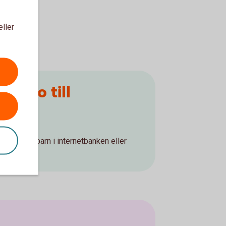
eller
konto till
 till ditt barn i internetbanken eller