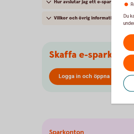
Hur avslutar jag ett e-sparkonto?
R
Du ka
Villkor och övrig information
under
Skaffa e-sparkonto
Logga in och öppna
e-spark
Sparkonton