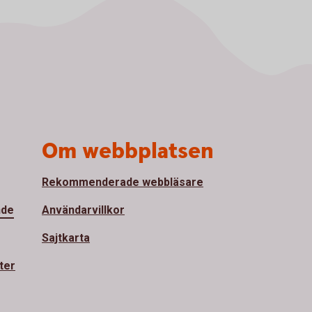
Om webbplatsen
Rekommenderade webbläsare
nde
Användarvillkor
Sajtkarta
ter