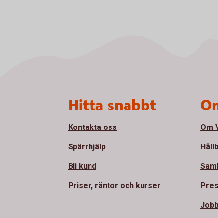
Sidfot
Hitta snabbt
Om
Kontakta oss
Om V
Spärrhjälp
Håll
Bli kund
Sam
Priser, räntor och kurser
Pre
Jobb