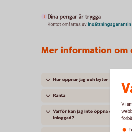
Dina pengar är trygga
Kontot omfattas av
insättningsgarantin
Mer information om 
Hur öppnar jag och byter namn på e
V
Ränta
Vi an
webbp
Varför kan jag inte öppna ett till e-
inloggad?
förbä
F