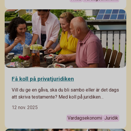
Få koll på privatjuridiken
Vill du ge en gåva, ska du bli sambo eller är det dags
att skriva testamente? Med koll på juridiken
förebygger du framtida problem. Här är några
12 nov. 2025
privatjuridiska områdena som är viktiga att känna till.
Vardagsekonomi
Juridik