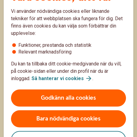
antal år, och även om pensionen ännu inte är nära,
finns den nog mer på radarn än den gjorde i 20-
Vi använder nödvändiga cookies eller liknande
11 feb.
årsåldern. Här är pensionstipsen till dig som 30-
tekniker för att webbplatsen ska fungera för dig. Det
åring.
Pension
Sparande
finns även cookies du kan välja som förbättrar din
upplevelse:
Funktioner, prestanda och statistik
Relevant marknadsföring
Du kan ta tillbaka ditt cookie-medgivande när du vill,
på cookie-sidan eller under din profil när du är
inloggad.
Så hanterar vi
cookies
.
Godkänn alla cookies
Sju tips om veckopeng och månadspeng!
Bara nödvändiga cookies
Att få eget ansvar för en mindre summa pengar, till
exempel genom månadspeng, är ett utmärkt sätt att
lära barn om pengars värde och att hushålla med
19 nov. 2025