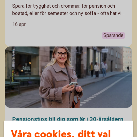
Spara för trygghet och drömmar, för pension och
bostad, eller för semester och ny soffa - ofta har vi
flera olika mål med vårt sparande. Därför kan det
16 apr.
vara klokt att spara i olika sparformer. Häng med,
Madelén Falkenhäll, Swedbanks ekonom för
Sparande
finansiell hälsa förklarar.
Pensionstips till dig som är i 30-årsåldern
Våra cookies, ditt val
Många som är i 30-årsåldern har hunnit jobba ett