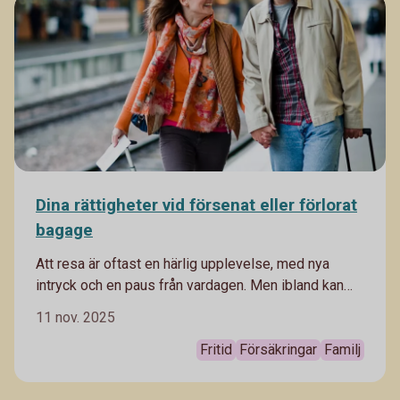
Dina rättigheter vid försenat eller förlorat
bagage
Att resa är oftast en härlig upplevelse, med nya
intryck och en paus från vardagen. Men ibland kan
man ha otur med försenade flyg och bagage som
11 nov. 2025
inte åker samma väg som man själv. I bästa fall löser
det sig snabbt – men ibland kan det påverka hela
Fritid
Försäkringar
Familj
resan. Då är det bra att veta vilka rättigheter du har
och vilken sorts ersättning du kan få vid till exempel