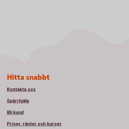
Sidfot
Hitta snabbt
Kontakta oss
Spärrhjälp
Bli kund
Priser, räntor och kurser