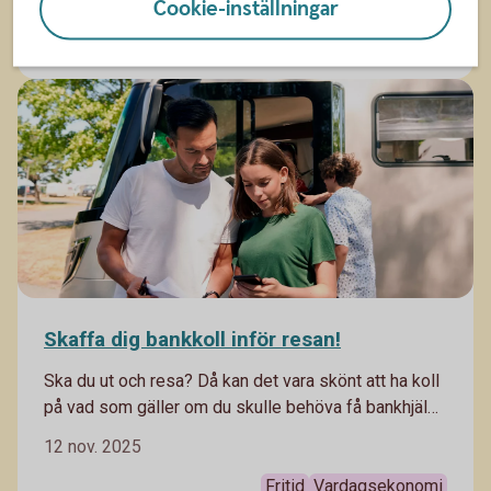
Cookie-inställningar
begränsade resurser. Det ger också en bra grund till
att kunna sköta sin ekonomi som vuxen. Här får du
Barnfamilj
tips som bäddar för en bra start.
Skaffa dig bankkoll inför resan!
Ska du ut och resa? Då kan det vara skönt att ha koll
på vad som gäller om du skulle behöva få bankhjälp
medan du är borta.
12 nov. 2025
Fritid
Vardagsekonomi