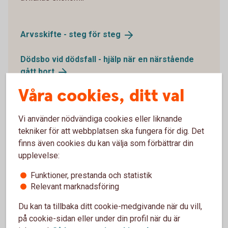
Arvsskifte - steg för
steg
Dödsbo vid dödsfall - hjälp när en närstående
gått
bort
Våra cookies, ditt val
Vi använder nödvändiga cookies eller liknande
tekniker för att webbplatsen ska fungera för dig. Det
Flytta ihop och gifta sig
finns även cookies du kan välja som förbättrar din
upplevelse:
Det är mycket att tänka på när man blir sambo eller
gifter sig. Ibland händer det oförutsedda. Se till att
Funktioner, prestanda och statistik
få en bra start och skapa en trygg framtid
Relevant marknadsföring
tillsammans.
Du kan ta tillbaka ditt cookie-medgivande när du vill,
på cookie-sidan eller under din profil när du är