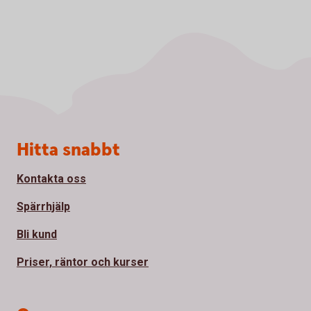
Sidfot
Hitta snabbt
Kontakta oss
Spärrhjälp
Bli kund
Priser, räntor och kurser