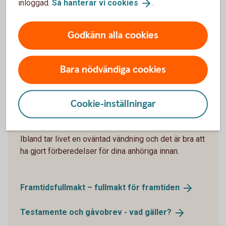
inloggad.
Så hanterar vi
cookies
.
Bli sambo – tips när du flyttar
ihop
Bröllopsplaner? Så fixar ni
kostnaderna
Godkänn alla cookies
Samboavtal och
äktenskapsförord
Bara nödvändiga cookies
Cookie-inställningar
Planera framtiden
Ibland tar livet en oväntad vändning och det är bra att
ha gjort förberedelser för dina anhöriga innan.
Framtidsfullmakt – fullmakt för
framtiden
Testamente och gåvobrev - vad
gäller?