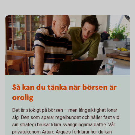
A young man and a senior discussing in front of a laptop
Så kan du tänka när börsen är
orolig
Det är stökigt på börsen – men långsiktighet lönar
sig. Den som sparar regelbundet och håller fast vid
sin strategi brukar klara svängningarna bättre. Vår
privatekonom Arturo Arques förklarar hur du kan