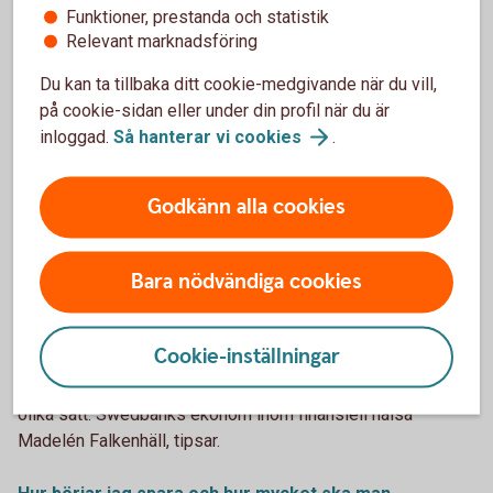
Funktioner, prestanda och statistik
Relevant marknadsföring
Du kan ta tillbaka ditt cookie-medgivande när du vill,
på cookie-sidan eller under din profil när du är
inloggad.
Så hanterar vi
cookies
.
Godkänn alla cookies
605381083
Hur börjar jag spara och hur mycket ska
Bara nödvändiga cookies
man spara?
Att ha pengar om diskmaskinen går sönder, få mer pengar
Cookie-inställningar
över som pensionär och kunna åka på drömresan med
familjen. Det finns många anledningar att spara pengar - och
olika sätt. Swedbanks ekonom inom finansiell hälsa
Madelén Falkenhäll, tipsar.