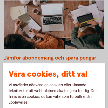
Two people working in front of the computer together
Jämför abonne­mang och spara pengar
Det går att spara pengar på flera sätt. Ett sätt är dra in på
Våra cookies, ditt val
onödiga utgifter. Här kommer några tips på hur du kan spara
– utan att ens märka av det.
Vi använder nödvändiga cookies eller liknande
Jämför abonne­mang och spara
pengar
tekniker för att webbplatsen ska fungera för dig. Det
finns även cookies du kan välja som förbättrar din
upplevelse: