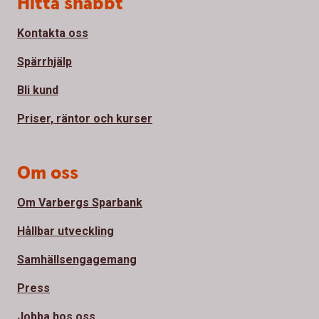
Sidfot
Hitta snabbt
Kontakta oss
Spärrhjälp
Bli kund
Priser, räntor och kurser
Om oss
Om Varbergs Sparbank
Hållbar utveckling
Samhällsengagemang
Press
Jobba hos oss