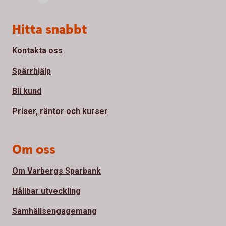
Sidfot
Hitta snabbt
Kontakta oss
Spärrhjälp
Bli kund
Priser, räntor och kurser
Om oss
Om Varbergs Sparbank
Hållbar utveckling
Samhällsengagemang