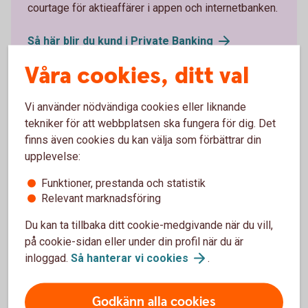
courtage för aktieaffärer i appen och internetbanken.
Så här blir du kund i Private
Banking
Våra cookies, ditt val
Vi använder nödvändiga cookies eller liknande
tekniker för att webbplatsen ska fungera för dig. Det
Se hela prislistan för
finns även cookies du kan välja som förbättrar din
värdepappershandel
upplevelse:
Funktioner, prestanda och statistik
Prislista våra
värdepapperstjänster
Relevant marknadsföring
Du kan ta tillbaka ditt cookie-medgivande när du vill,
på cookie-sidan eller under din profil när du är
inloggad.
Så hanterar vi
cookies
.
Mer information
Godkänn alla cookies