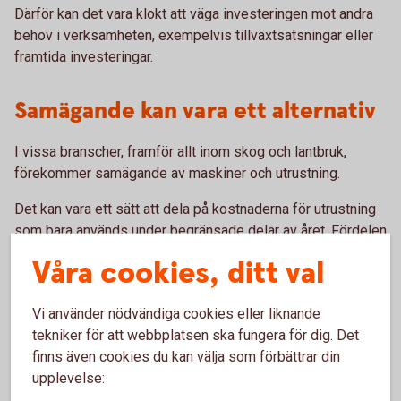
Därför kan det vara klokt att väga investeringen mot andra
behov i verksamheten, exempelvis tillväxtsatsningar eller
framtida investeringar.
Samägande kan vara ett alternativ
I vissa branscher, framför allt inom skog och lantbruk,
förekommer samägande av maskiner och utrustning.
Det kan vara ett sätt att dela på kostnaderna för utrustning
som bara används under begränsade delar av året. Fördelen
är att investeringen nyttjas mer effektivt och att kostnaden
Våra cookies, ditt val
kan delas mellan flera verksamheter. Samtidigt kräver
samägande planering och samordning kring när
Vi använder nödvändiga cookies eller liknande
utrustningen ska användas.
tekniker för att webbplatsen ska fungera för dig. Det
finns även cookies du kan välja som förbättrar din
Det finns inget alternativ som
upplevelse: