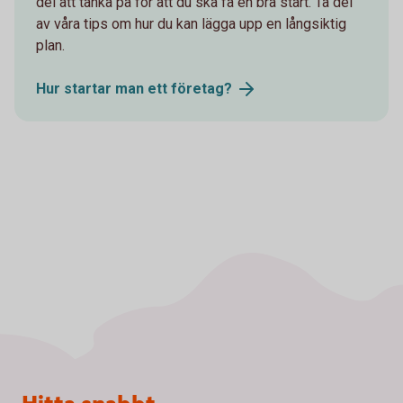
del att tänka på för att du ska få en bra start. Ta del
av våra tips om hur du kan lägga upp en långsiktig
plan.
Hur startar man ett
företag?
Sidfot