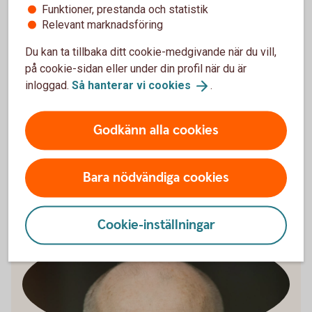
passar alla
Funktioner, prestanda och statistik
Relevant marknadsföring
– Valet mellan att äga, leasa eller köpa på avbetalning
handlar ytterst om företagets förutsättningar och mål.
Du kan ta tillbaka ditt cookie-medgivande när du vill,
Genom att väga kostnader, flexibilitet och kapitalbindning
på cookie-sidan eller under din profil när du är
mot varandra blir det enklare att hitta en lösning som
inloggad.
Så hanterar vi
cookies
.
passar just den egna verksamheten, säger Jörgen
Kennemar, företagsekonom på Swedbank.
Godkänn alla cookies
Oavsett vilken lösning ni väljer är det viktigt att
finansieringen stödjer företagets långsiktiga utveckling och
Bara nödvändiga cookies
skapar utrymme för framtida investeringar.
Cookie-inställningar