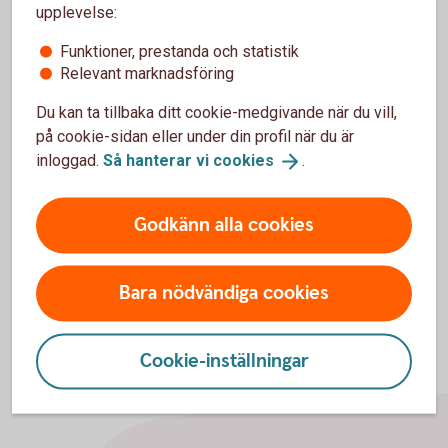
Vill du veta mer om Expense?
upplevelse:
Funktioner, prestanda och statistik
Gå in på
expense.se/
swedbank
eller kontakta
Relevant marknadsföring
Expense direkt på 08-121 305 80.
Du kan ta tillbaka ditt cookie-medgivande när du vill,
Har du eller ditt företag inte Visa Business Card idag?
på cookie-sidan eller under din profil när du är
Läs mer om Visa Business Card samt hur du
inloggad.
Så hanterar vi
cookies
.
ansöker.
Godkänn alla cookies
Bara nödvändiga cookies
Cookie-inställningar