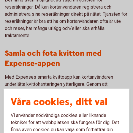
reseräkningar. Då kan kortanvändaren registrera och
administrera sina reseräkningar direkt på nätet. Tjänsten för
reseräkningar är bra att ha om kortanvändaren ofta är ute
och reser, har många utlägg och/eller ska erhålla
traktamente.
Samla och fota kvitton med
Expense-appen
Med Expenses smarta kvittoapp kan kortanvändaren
underlätta kvittohanteringen ytterligare. Genom att
fotografera kvittot med appen och ange datum och belopp,
Våra cookies, ditt val
matchas kvittot automatiskt till rätt transaktion på fakturan.
Kom ihåg att det fysiska kvittot fortfarande måste sparas
för redovisningen. Appen ingår kostnadsfritt i tjänsten och
Vi använder nödvändiga cookies eller liknande
laddas ner i App Store eller Google Play.
tekniker för att webbplatsen ska fungera för dig. Det
finns även cookies du kan välja som förbättrar din