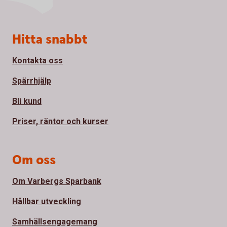
Sidfot
Hitta snabbt
Kontakta oss
Spärrhjälp
Bli kund
Priser, räntor och kurser
Om oss
Om Varbergs Sparbank
Hållbar utveckling
Samhällsengagemang