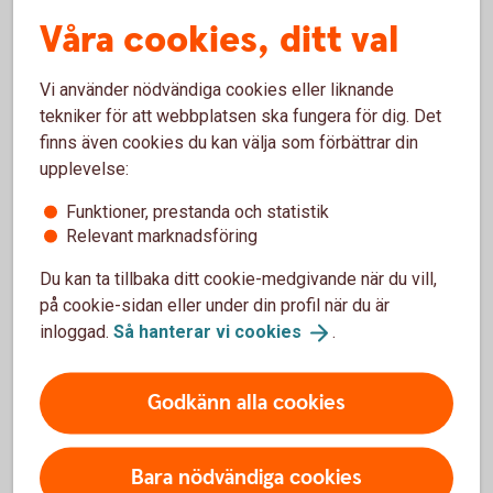
Våra cookies, ditt val
Detta får ni med Trade Finance
Online
Vi använder nödvändiga cookies eller liknande
tekniker för att webbplatsen ska fungera för dig. Det
Ökad tillgänglighet
finns även cookies du kan välja som förbättrar din
Snabb hantering
upplevelse:
Säkra ansökningar
Funktioner, prestanda och statistik
Kontroll på flöden
Relevant marknadsföring
Papperslös korrespondens
Du kan ta tillbaka ditt cookie-medgivande när du vill,
på cookie-sidan eller under din profil när du är
inloggad.
Så hanterar vi
cookies
.
För att se detta innehåll behöver du först
godkänna cookies för Funktioner, prestanda
och statistik.
Godkänn alla cookies
Inställningar för cookies
Bara nödvändiga cookies