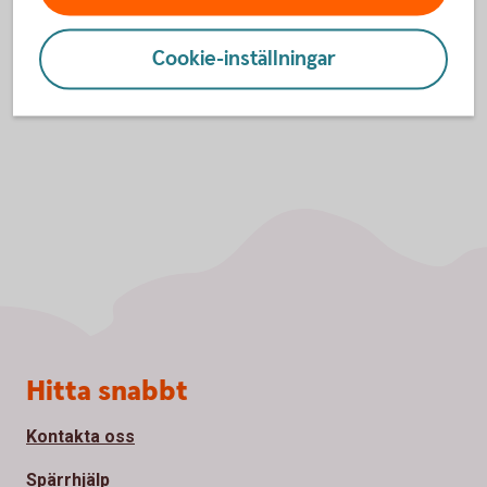
Cookie-inställningar
Sidfot
Hitta snabbt
Kontakta oss
Spärrhjälp