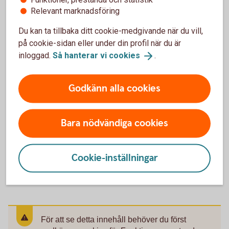
Relevant marknadsföring
Du kan ta tillbaka ditt cookie-medgivande när du vill,
på cookie-sidan eller under din profil när du är
inloggad.
Så hanterar vi
cookies
.
Likviditetsförvaltning
Optimera företagets överskottslikviditet med en
Godkänn alla cookies
ränteportfölj som är anpassad efter era mål. Våra
specialister hjälper dig med analys,
placeringsförslag och riskhantering för en stabil och
Bara nödvändiga cookies
hållbar avkastning.
Cookie-inställningar
Likviditetsförvaltning
För att se detta innehåll behöver du först