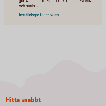
godkänna cookies för Funktioner, prestanda
och statistik.
Inställningar för cookies
Sidfot
Hitta snabbt