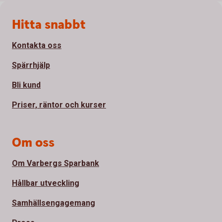
Sidfot
Hitta snabbt
Kontakta oss
Spärrhjälp
Bli kund
Priser, räntor och kurser
Om oss
Om Varbergs Sparbank
Hållbar utveckling
Samhällsengagemang