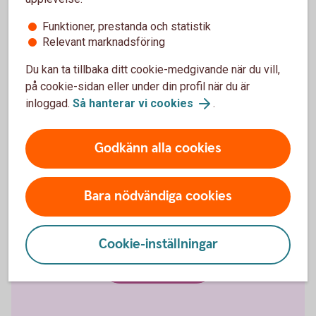
Om ni har avtal om Swish Företag kan ni även ta
Funktioner, prestanda och statistik
betalt med QR-kod, samt tagga och kategorisera era
Relevant marknadsföring
betalningar.
Du kan ta tillbaka ditt cookie-medgivande när du vill,
på cookie-sidan eller under din profil när du är
Skaffa Swish företagsapp och läs mer om
inloggad.
Så hanterar vi cookies
.
appen
Godkänn alla cookies
Bara nödvändiga cookies
Falsk
bekräftelsevy
Cookie-inställningar