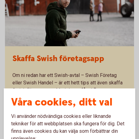
Skaffa Swish företagsapp
Om ni redan har ett Swish-avtal – Swish Företag
eller Swish Handel – är ett hett tips att även skaffa
Swish företagsapp. Med denna får ni flera
möjligheter som förenklar ert företagande:
Våra cookies, ditt val
Se inkommande betalningar i realtid och minska
Vi använder nödvändiga cookies eller liknande
risken för bedrägerier.
Administrera användare och fördela arbetspass.
tekniker för att webbplatsen ska fungera för dig. Det
Hantera återbetalningar direkt i Swish
finns även cookies du kan välja som förbättrar din
företagsappen
upplevelse: