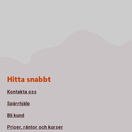
Sidfot
Hitta snabbt
Kontakta oss
Spärrhjälp
Bli kund
Priser, räntor och kurser