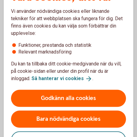
Pris
Vi använder nödvändiga cookies eller liknande
tekniker för att webbplatsen ska fungera för dig. Det
finns även cookies du kan välja som förbättrar din
upplevelse:
Fler tjänster
Funktioner, prestanda och statistik
Relevant marknadsföring
Vi erbjuder även skräddarsydda lösningar och ännu
Du kan ta tillbaka ditt cookie-medgivande när du vill,
fler tjänster beroende på vad du och ditt företag
på cookie-sidan eller under din profil när du är
behöver. Med rätt konton, kort och smidiga sätt att
inloggad.
Så hanterar vi
cookies
.
betala och ta betalt kan du fokusera på att driva
ditt företag.
Godkänn alla cookies
Bara nödvändiga cookies
Ta betalt av dina kunder