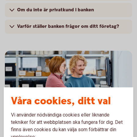
Om du inte är privatkund i banken
Varför ställer banken frågor om ditt företag?
Våra cookies, ditt val
Vi använder nödvändiga cookies eller liknande
Two colleagues working in front of a computer
Företagspaketet
tekniker för att webbplatsen ska fungera för dig. Det
finns även cookies du kan välja som förbättrar din
upplevelse:
Vårt paket innehåller de mest grundläggande