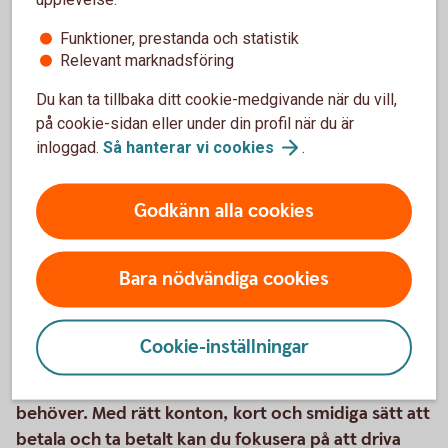
banktjänsterna för dig som är entreprenör.
Funktioner, prestanda och statistik
Relevant marknadsföring
Företagspaketet
Du kan ta tillbaka ditt cookie-medgivande när du vill,
på cookie-sidan eller under din profil när du är
inloggad.
Så hanterar vi
cookies
.
Pris
Godkänn alla cookies
Bara nödvändiga cookies
Fler tjänster
Cookie-inställningar
Vi erbjuder även skräddarsydda lösningar och ännu
fler tjänster beroende på vad du och ditt företag
behöver. Med rätt konton, kort och smidiga sätt att
betala och ta betalt kan du fokusera på att driva