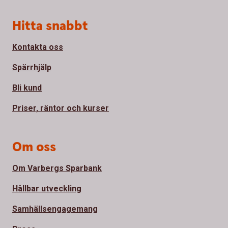
Sidfot
Hitta snabbt
Kontakta oss
Spärrhjälp
Bli kund
Priser, räntor och kurser
Om oss
Om Varbergs Sparbank
Hållbar utveckling
Samhällsengagemang