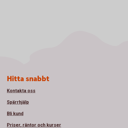
Sidfot
Hitta snabbt
Kontakta oss
Spärrhjälp
Bli kund
Priser, räntor och kurser