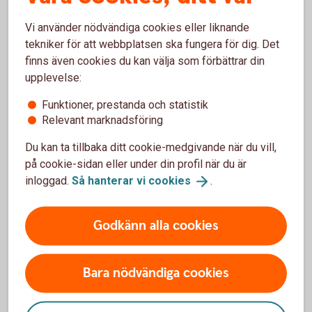
Vi använder nödvändiga cookies eller liknande
tekniker för att webbplatsen ska fungera för dig. Det
Skaffa Mobilt BankID i appen för
finns även cookies du kan välja som förbättrar din
privatpersoner
upplevelse:
Funktioner, prestanda och statistik
Ladda ner BankID säkerhetsapp från App Store eller
Relevant marknadsföring
Google Play till din mobiltelefon.
Du kan ta tillbaka ditt cookie-medgivande när du vill,
Logga in i appen för privatpersoner med din
på cookie-sidan eller under din profil när du är
säkerhetsdosa.
inloggad.
Så hanterar vi
cookies
.
Tryck på menyraden.
Tryck på Inställningar.
Godkänn alla cookies
Tryck på Övriga tjänster.
Tryck på Mobilt BankID.
Tryck på Beställ Mobilt BankID
Bara nödvändiga cookies
Godkänn villkoren och följ instruktionerna. Klart!