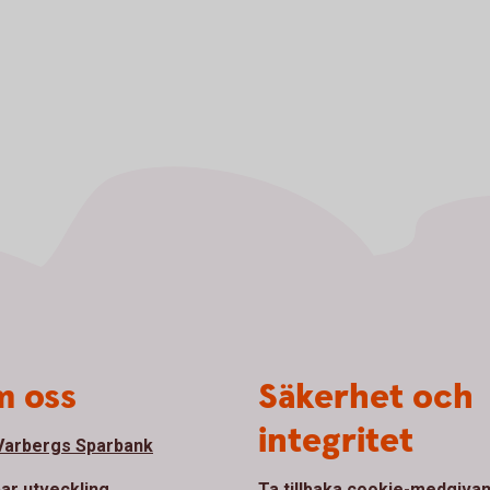
 oss
Säkerhet och
integritet
arbergs Sparbank
bar utveckling
Ta tillbaka cookie-medgiva