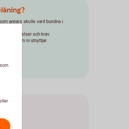
elåning?
om annars skulle varit bundna i
d om påminnelser och krav
belopp som ni utnyttjar
ng
a som
ning
eller