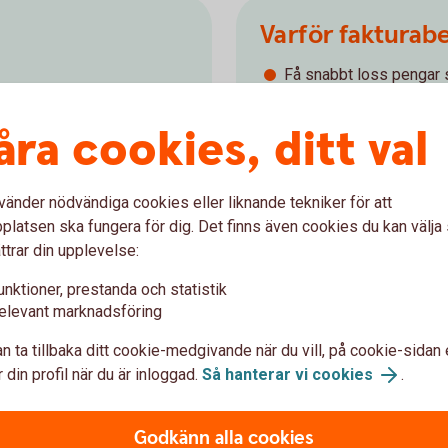
Varför fakturab
Få snabbt loss pengar s
garna kommer in på kontot
kundfakturor
 utnyttjar
Spara tid då vi tar han
åra cookies, ditt val
Räntan beräknas på det 
Ansök om fakturabelåni
vänder nödvändiga cookies eller liknande tekniker för att
latsen ska fungera för dig. Det finns även cookies du kan välj
Så fungerar fakturabelå
ttrar din upplevelse:
unktioner, prestanda och statistik
elevant marknadsföring
n ta tillbaka ditt cookie-medgivande när du vill, på cookie-sidan 
 din profil när du är inloggad.
Så hanterar vi cookies
.
 i internetbanken eller appen. Det går även bra
Godkänn alla cookies