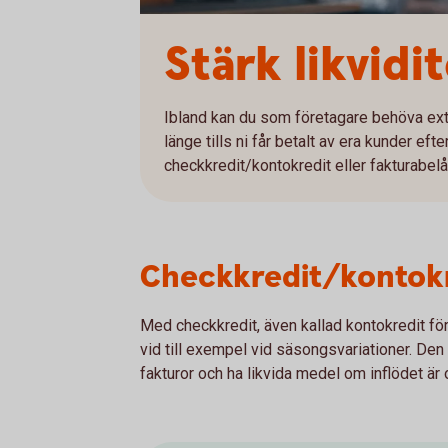
Stärk likvidi
Ibland kan du som företagare behöva extr
länge tills ni får betalt av era kunder efte
checkkredit/kontokredit eller fakturabelå
Checkkredit/kontokr
Med checkkredit, även kallad kontokredit före
vid till exempel vid säsongsvariationer. Den g
fakturor och ha likvida medel om inflödet är 