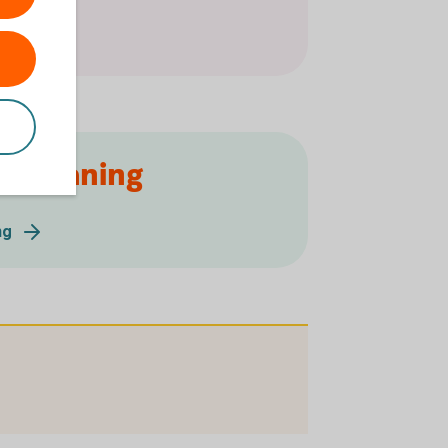
rabelåning
ng