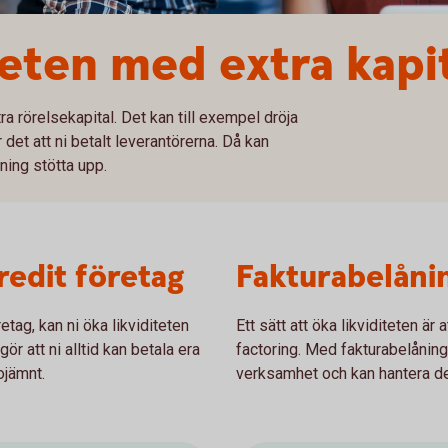
teten med extra kapi
a rörelsekapital. Det kan till exempel dröja
r det att ni betalt leverantörerna. Då kan
ning stötta upp.
edit företag
Fakturabelåni
tag, kan ni öka likviditeten
Ett sätt att öka likviditeten är 
ör att ni alltid kan betala era
factoring. Med fakturabelåning 
ojämnt.
verksamhet och kan hantera det