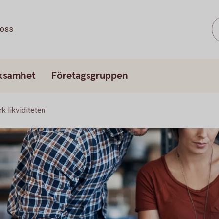
oss
rksamhet
Företagsgruppen
rk likviditeten