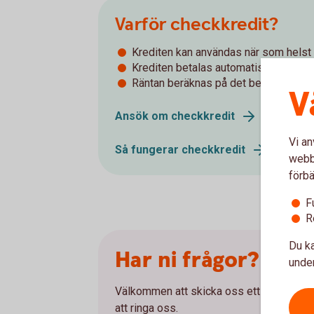
Varför checkkredit?
Krediten kan användas när som helst
Krediten betalas automatiskt när pen
Räntan beräknas på det belopp som ni
V
Ansök om checkkredit
Vi an
Så fungerar checkkredit
webbp
förbä
F
R
Du ka
Har ni frågor?
under
Välkommen att skicka oss ett meddelande
att ringa oss.