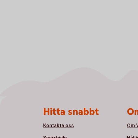
Sidfot
Hitta snabbt
Om
Kontakta oss
Om V
Spärrhjälp
Håll