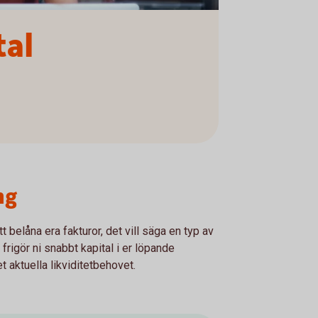
tal
ng
att belåna era fakturor, det vill säga en typ av
frigör ni snabbt kapital i er löpande
 aktuella likviditetbehovet.