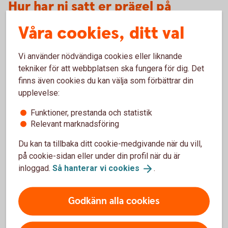
Hur har ni satt er prägel på
butiken?
Våra cookies, ditt val
- Vi har målat och snickrat och främst försökt sätta vår
Vi använder nödvändiga cookies eller liknande
prägel i butikens utseende, men utan att ändra för mycket.
tekniker för att webbplatsen ska fungera för dig. Det
När våra kunder besöker oss vill vi att de ska känna igen
finns även cookies du kan välja som förbättrar din
sig, men samtidigt se att det har hänt något nytt. Vi är måna
upplevelse:
om att vår butik ska vara avslappnande och att man ska
känna ett lugn när man strosar runt. För att förmedla den
Funktioner, prestanda och statistik
känslan har vi dämpat färgerna i butiken och vi spelar även
Relevant marknadsföring
lugn och harmonisk musik.
Du kan ta tillbaka ditt cookie-medgivande när du vill,
Vi har också satsat på våra sociala medier och Instagram.
på cookie-sidan eller under din profil när du är
Där har vi lagt mycket fokus och krut på att förmedla vår
inloggad.
Så hanterar vi
cookies
.
stil, samt ständigt hålla kanalerna uppdaterade.
Godkänn alla cookies
Vad är er vision?