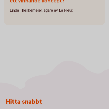
ett vinnande koncept?”
Linda Theilkemeier, ägare av La Fleur.
Sidfot
Hitta snabbt