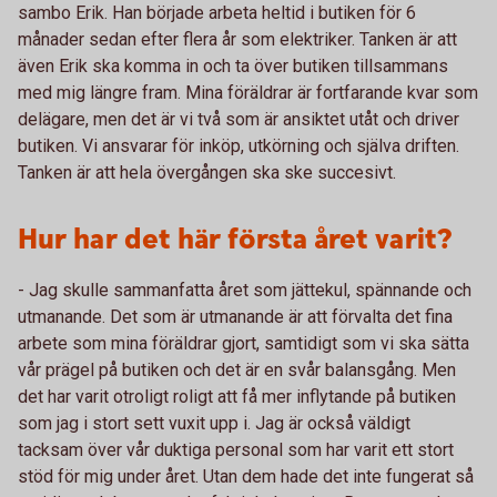
sambo Erik. Han började arbeta heltid i butiken för 6
månader sedan efter flera år som elektriker. Tanken är att
även Erik ska komma in och ta över butiken tillsammans
med mig längre fram. Mina föräldrar är fortfarande kvar som
delägare, men det är vi två som är ansiktet utåt och driver
butiken. Vi ansvarar för inköp, utkörning och själva driften.
Tanken är att hela övergången ska ske succesivt.
Hur har det här första året varit?
- Jag skulle sammanfatta året som jättekul, spännande och
utmanande. Det som är utmanande är att förvalta det fina
arbete som mina föräldrar gjort, samtidigt som vi ska sätta
vår prägel på butiken och det är en svår balansgång. Men
det har varit otroligt roligt att få mer inflytande på butiken
som jag i stort sett vuxit upp i. Jag är också väldigt
tacksam över vår duktiga personal som har varit ett stort
stöd för mig under året. Utan dem hade det inte fungerat så