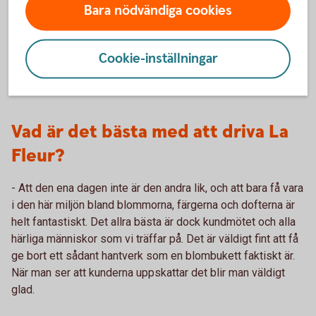
- Det är att förmedla en familjekänsla och att folk ska känna
Bara nödvändiga cookies
sig hemma när de besöker oss. Tryggheten i att vi alltid
finns där i livets alla skeden, både i fina stunder som vid
bröllop, eller i sorg som vid begravningar. Vår stora vision
Cookie-inställningar
är att alltid vara tillgängliga och erbjuda ett stort urval inom
blommor och växter.
Vad är det bästa med att driva La
Fleur?
- Att den ena dagen inte är den andra lik, och att bara få vara
i den här miljön bland blommorna, färgerna och dofterna är
helt fantastiskt. Det allra bästa är dock kundmötet och alla
härliga människor som vi träffar på. Det är väldigt fint att få
ge bort ett sådant hantverk som en blombukett faktiskt är.
När man ser att kunderna uppskattar det blir man väldigt
glad.