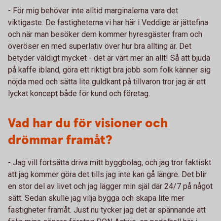
- För mig behöver inte alltid marginalerna vara det
viktigaste. De fastigheterna vi har här i Veddige är jättefina
och när man besöker dem kommer hyresgäster fram och
överöser en med superlativ över hur bra allting är. Det
betyder väldigt mycket - det är värt mer än allt! Så att bjuda
på kaffe ibland, göra ett riktigt bra jobb som folk känner sig
nöjda med och sätta lite guldkant på tillvaron tror jag är ett
lyckat koncept både för kund och företag.
Vad har du för visioner och
drömmar framåt?
- Jag vill fortsätta driva mitt byggbolag, och jag tror faktiskt
att jag kommer göra det tills jag inte kan gå längre. Det blir
en stor del av livet och jag lägger min själ där 24/7 på något
sätt. Sedan skulle jag vilja bygga och skapa lite mer
fastigheter framåt. Just nu tycker jag det är spännande att