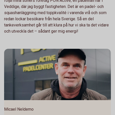
följa mina söners företag PON Active, en padelhall här i
Veddige, där jag byggt fastigheten. Det är en padel- och
squashanläggning med toppkvalité i varenda vrå och som
redan lockar besökare från hela Sverige. Så en del
tankeverksamhet går till att klura på hur vi ska ta det vidare
och utveckla det – sådant ger mig energi!
Micael Neldemo