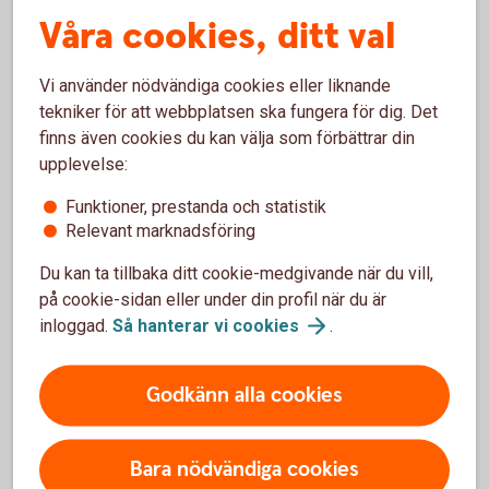
Jag brukar alltid säga att jag har en liten och en stor familj,
Våra cookies, ditt val
och det är ett gott betyg till personalen. Flera anställda har
blivit mina nära vänner genom åren.
Vi använder nödvändiga cookies eller liknande
tekniker för att webbplatsen ska fungera för dig. Det
Hur har byggmarknaden
finns även cookies du kan välja som förbättrar din
förändrats skulle du säga genom
upplevelse:
dina företagsår?
Funktioner, prestanda och statistik
Relevant marknadsföring
- De senaste 20 åren något enormt. Delvis ser jag en
Du kan ta tillbaka ditt cookie-medgivande när du vill,
förändring vad gäller maskinhjälpmedel och den tekniska
på cookie-sidan eller under din profil när du är
utvecklingen. Det finns också en ökad förväntan på snabba
inloggad.
Så hanterar vi
cookies
.
tidplaner och leveranser - ett projekt ska helst vara klart
innan man börjat, så tempot har höjts avsevärt. Att hänga
med i utvecklingen sköter sig mycket själv är min
Godkänn alla cookies
erfarenhet om man har skitduktig personal. Någon snappar
upp det ena och någon det andra och det gör ju att vi som
företag tillsammans kan hålla oss i framkant.
Bara nödvändiga cookies