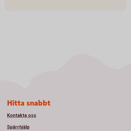
Sidfot
Hitta snabbt
Kontakta oss
Spärrhjälp