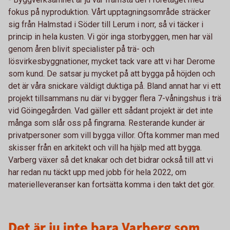
fokus på nyproduktion. Vårt upptagningsområde sträcker
sig från Halmstad i Söder till Lerum i norr, så vi täcker i
princip in hela kusten. Vi gör inga storbyggen, men har väl
genom åren blivit specialister på trä- och
lösvirkesbyggnationer, mycket tack vare att vi har Derome
som kund. De satsar ju mycket på att bygga på höjden och
det är våra snickare väldigt duktiga på. Bland annat har vi ett
projekt tillsammans nu där vi bygger flera 7-våningshus i trä
vid Göingegården. Vad gäller ett sådant projekt är det inte
många som slår oss på fingrarna. Resterande kunder är
privatpersoner som vill bygga villor. Ofta kommer man med
skisser från en arkitekt och vill ha hjälp med att bygga.
Varberg växer så det knakar och det bidrar också till att vi
har redan nu täckt upp med jobb för hela 2022, om
materielleveranser kan fortsätta komma i den takt det gör.
Det är ju inte bara Varberg som