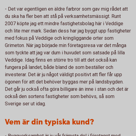
- Det var egentligen en äldre farbror som gav mig rådet att
du ska ha fler ben att stå på verksamhetsmässigt. Runt
2007 köpte jag ett mindre fastighetsbolag här i Veddige
och lite mer mark. Sedan dess har jag byggt upp fastigheter
med fokus på Veddige och kringliggande orter som
Grimeton. När jag började min företagsresa var det många
som tyckte att jag var dum i huvudet som satsade på lilla
Veddige. Idag finns en större tro till att det också kan
fungera på landet, både bland de som beställer och
investerar. Det är ju något väldigt positivt att fler får upp
ögonen för att det behöver byggas mer på landsbygden.
Det går ju också ofta göra billigare än inne i stan och det är
också den sortens fastigheter som behövs, så som
Sverige ser ut idag.
Vem är din typiska kund?
- Byggverksamhet är ju vår främsta del i företaget med