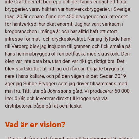
inte Craftbeer ett begrepp och det fanns endast ett tiotal
bryggerier, varav hälften var hantverksbryggerier, i Sverige.
Idag, 20 år senare, finns det 450 bryggerier och intresset
för hantverksöl har ökat enormt. Jag har varit verksam i
krogbranschen i många år och har alltid haft ett stort
intresse för mat- och dryckeskvalitet. När jag flyttade hem
till Varberg blev jag inbjuden till grannen och fick smaka på
hans hemmabryggda öl i en petflaska med skruvkork. Den
ölen var inte bara bra, utan den var riktigt, riktigt bra. Det
blev startskottet till att jag och farsan började brygga öl
nere i hans källare, och på den vägen är det. Sedan 2019
äger jag Subbe Bryggeri som jag driver tillsammans med
min fru, Titti, ute på Johnssons gård. Vi producerar 60 000
liter öl/år, och levererar direkt till krogen och via
distributörer, både på fat och flaska.
Vad är er vision?
- Det är att först och främst vara ett krogbryggeri! Vi jobbar