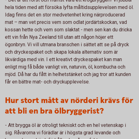
hela tiden med att försöka lyfta måltidsupplevelsen med öl.
Idag finns det en stor medvetenhet kring närproducerad
mat – man vet precis vem som odlat jordärtskockan, vad
kossan hette och vem som slaktat - men sen kan du dricka
ett vin från Nya Zeeland till utan att någon höjer ett
ögonbryn. Vi vill utmana branschen i sättet att se på dryck
och dryckespaket och skapa lokala alternativ som är
likvärdiga med vin. I ett kreativt dryckespaket kan man
enligt mig få både vanligt vin, naturvin, öl, kombucha och
mjöd. Då har du fått in helhetstänket och jag tror att kunden
får en bättre mat- och dryckupplevelse.
Hur stort mått av nörderi krävs för
att bli en bra ölbryggerist?
- Att brygga öl är otroligt tekniskt och en hel vetenskap i
sig. Råvarorna vi förädlar är i högsta grad levande och