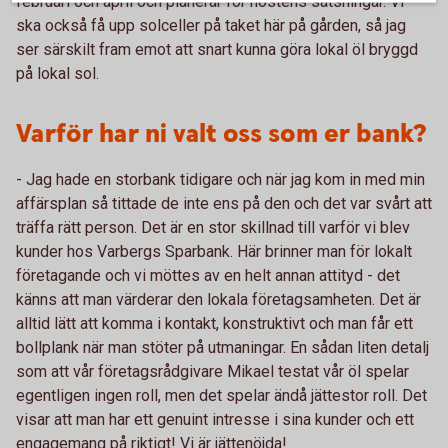
februari och april och planerar för höstens satsningar. Vi
ska också få upp solceller på taket här på gården, så jag
ser särskilt fram emot att snart kunna göra lokal öl bryggd
på lokal sol.
Varför har ni valt oss som er bank?
- Jag hade en storbank tidigare och när jag kom in med min
affärsplan så tittade de inte ens på den och det var svårt att
träffa rätt person. Det är en stor skillnad till varför vi blev
kunder hos Varbergs Sparbank. Här brinner man för lokalt
företagande och vi möttes av en helt annan attityd - det
känns att man värderar den lokala företagsamheten. Det är
alltid lätt att komma i kontakt, konstruktivt och man får ett
bollplank när man stöter på utmaningar. En sådan liten detalj
som att vår företagsrådgivare Mikael testat vår öl spelar
egentligen ingen roll, men det spelar ändå jättestor roll. Det
visar att man har ett genuint intresse i sina kunder och ett
engagemang på riktigt! Vi är jättenöjda!