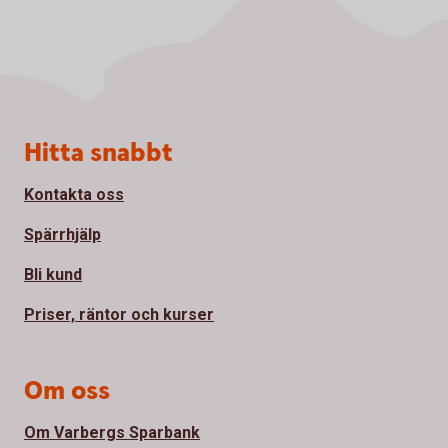
Sidfot
Hitta snabbt
Kontakta oss
Spärrhjälp
Bli kund
Priser, räntor och kurser
Om oss
Om Varbergs Sparbank