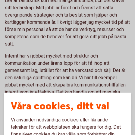
Det är fantastisk kul med många anställda, och det kräver
sitt ledarskap. Mitt jobb är först och främst att sätta
övergripande strategier och ta beslut som hjälper och
kartlägger kommande år. I övrigt lägger jag mycket tid på att
förse min personal så att de har de verktyg, resurser och
kompetens som de behöver för att göra sitt jobb på bästa
sätt.
Internt har vi jobbat mycket med struktur och
kommunikation under årens lopp för att få ihop ett
gemensamt lag, istället för att ha verkstad och sälj. Det är
den naturliga splittring som kan bli. Vi har till exempel
jobbat mycket med att skapa bra kommunikationstillfällen
internt som är effektiva. Det kan handla om att man ska
komma förberedd till möten, att ha en öppen dialog emellan
Våra cookies, ditt val
kollegor, veckomöten mellan verkstad och sälj och
pulsmöten där vi checkar in varje morgon. Aktiv
Vi använder nödvändiga cookies eller liknande
kommunikation är en färskvara som löser 9/10 problem är
tekniker för att webbplatsen ska fungera för dig. Det
min erfarenhet. Därför vill vi på Vincents uppmuntra en
finns även cookies du kan välja som förbättrar din