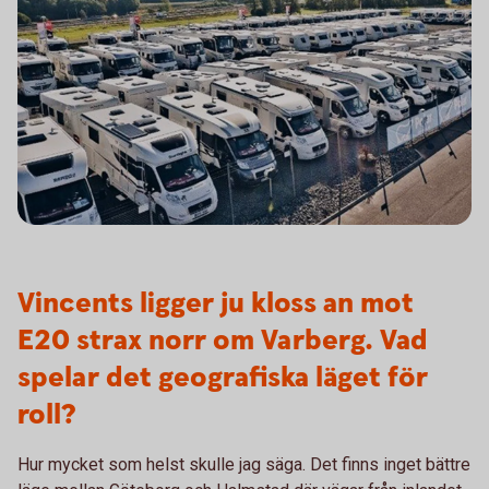
Vincents ligger ju kloss an mot
E20 strax norr om Varberg. Vad
spelar det geografiska läget för
roll?
Hur mycket som helst skulle jag säga. Det finns inget bättre