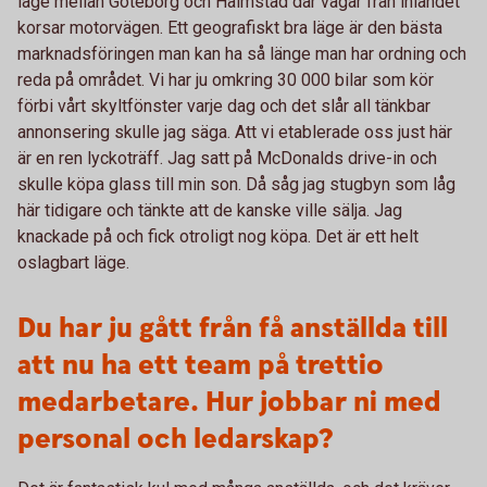
läge mellan Göteborg och Halmstad där vägar från inlandet
korsar motorvägen. Ett geografiskt bra läge är den bästa
marknadsföringen man kan ha så länge man har ordning och
reda på området. Vi har ju omkring 30 000 bilar som kör
förbi vårt skyltfönster varje dag och det slår all tänkbar
annonsering skulle jag säga. Att vi etablerade oss just här
är en ren lyckoträff. Jag satt på McDonalds drive-in och
skulle köpa glass till min son. Då såg jag stugbyn som låg
här tidigare och tänkte att de kanske ville sälja. Jag
knackade på och fick otroligt nog köpa. Det är ett helt
oslagbart läge.
Du har ju gått från få anställda till
att nu ha ett team på trettio
medarbetare. Hur jobbar ni med
personal och ledarskap?