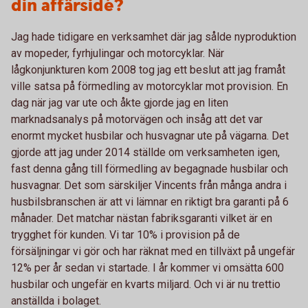
din affärsidé?
Jag hade tidigare en verksamhet där jag sålde nyproduktion
av mopeder, fyrhjulingar och motorcyklar. När
lågkonjunkturen kom 2008 tog jag ett beslut att jag framåt
ville satsa på förmedling av motorcyklar mot provision. En
dag när jag var ute och åkte gjorde jag en liten
marknadsanalys på motorvägen och insåg att det var
enormt mycket husbilar och husvagnar ute på vägarna. Det
gjorde att jag under 2014 ställde om verksamheten igen,
fast denna gång till förmedling av begagnade husbilar och
husvagnar. Det som särskiljer Vincents från många andra i
husbilsbranschen är att vi lämnar en riktigt bra garanti på 6
månader. Det matchar nästan fabriksgaranti vilket är en
trygghet för kunden. Vi tar 10% i provision på de
försäljningar vi gör och har räknat med en tillväxt på ungefär
12% per år sedan vi startade. I år kommer vi omsätta 600
husbilar och ungefär en kvarts miljard. Och vi är nu trettio
anställda i bolaget.