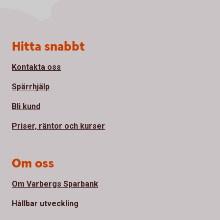
Sidfot
Hitta snabbt
Kontakta oss
Spärrhjälp
Bli kund
Priser, räntor och kurser
Om oss
Om Varbergs Sparbank
Hållbar utveckling