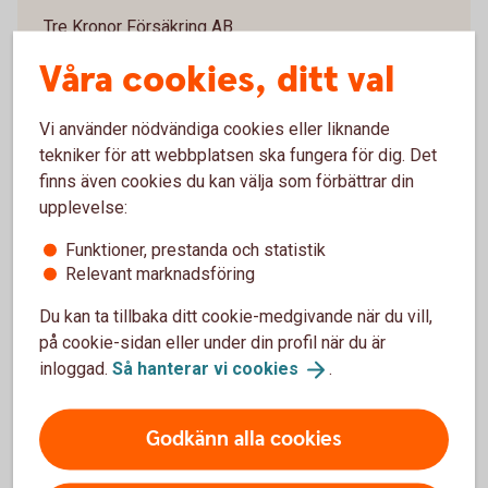
Tre Kronor Försäkring AB
106 60 Stockholm
Våra cookies, ditt val
Telefon 0771-23 33 33
Vi använder nödvändiga cookies eller liknande
tekniker för att webbplatsen ska fungera för dig. Det
finns även cookies du kan välja som förbättrar din
upplevelse:
Sjukvårdsupplysning och
Funktioner, prestanda och statistik
vårdplanering vårdförsäkring
Relevant marknadsföring
Folksam ömsesidig sakförsäkring
Du kan ta tillbaka ditt cookie-medgivande när du vill,
på cookie-sidan eller under din profil när du är
0771-968 636
inloggad.
Så hanterar vi
cookies
.
Godkänn alla cookies
För att se detta innehåll behöver du först