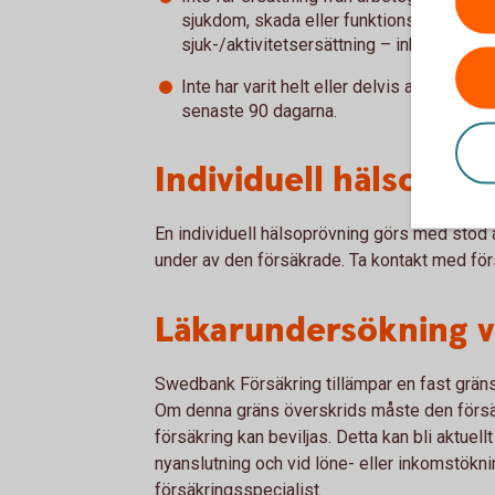
sjukdom, skada eller funktionsnedsättning
sjuk-/aktivitetsersättning – inklusive vil
Inte har varit helt eller delvis arbetsofö
senaste 90 dagarna.
Individuell hälsoprö
En individuell hälsoprövning görs med stöd a
under av den försäkrade. Ta kontakt med för
Läkarundersökning v
Swedbank Försäkring tillämpar en fast gräns 
Om denna gräns överskrids måste den förs
försäkring kan beviljas. Detta kan bli aktuel
nyanslutning och vid löne- eller inkomstökni
försäkringsspecialist.