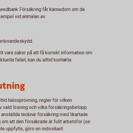
att Swedbank Försäkring får kännedom om de
exempel vid anmälan av:
terlevandeskydd.
t vara säker på att få korrekt information om
tuella fallet, kan du alltid kontakta
utning
ltid hälsoprövning, regler för vilken
 vald lösning och vilka försäkringsbelopp
 anställda tecknar försäkring med likartade
 om att den försäkrade är fullt arbetsför (se
nte uppfylls, görs en individuell