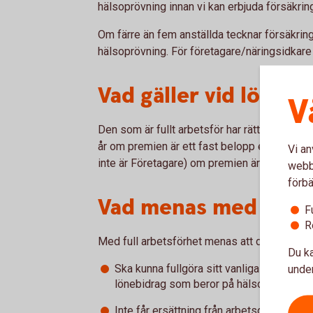
hälsoprövning innan vi kan erbjuda försäkrin
Om färre än fem anställda tecknar försäkring k
hälsoprövning. För företagare/näringsidkare g
Vad gäller vid löneä
V
Den som är fullt arbetsför har rätt att höja
år om premien är ett fast belopp eller med 
Vi an
inte är Företagare) om premien är bestämd i 
webbp
förbä
Vad menas med fullt
F
R
Med full arbetsförhet menas att du:
Du ka
Ska kunna fullgöra sitt vanliga arbete uta
under
lönebidrag som beror på hälsoskäl.
Inte får ersättning från arbetsgivare e