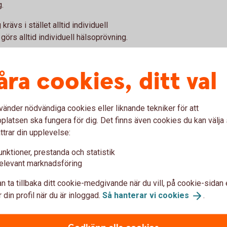
g.
rävs i stället alltid individuell
örs alltid individuell hälsoprövning.
ndring
åra cookies, ditt val
 försäkringsbeloppet med högst 10 procent per
högst 15 procent (20 procent för anställd som
vänder nödvändiga cookies eller liknande tekniker för att
procent av lön eller inkomst.
latsen ska fungera för dig. Det finns även cookies du kan välj
ttrar din upplevelse:
 arbetsför?
unktioner, prestanda och statistik
elevant marknadsföring
n ta tillbaka ditt cookie-medgivande när du vill, på cookie-sidan 
n anpassningar, inskränkningar eller
 din profil när du är inloggad.
Så hanterar vi
cookies
.
ller Försäkringskassan som har samband med