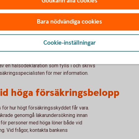
Godkänn alla cookies
 (t ex sjuklön, sjukpenning,
ande sådan).
Bara nödvändiga cookies
rmögen i mer än 14 dagar i följd under de
Cookie-inställningar
vning
v en hälsodeklaration som fylls i och skrivs
säkringsspecialisten för mer information.
id höga försäkringsbelopp
för hur högt försäkringsskyddet får vara.
äkrade genomgå läkarundersökning innan
lt för personer med höga löner både vid
ng. Vid frågor, kontakta bankens