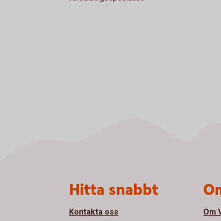
Sidfot
Hitta snabbt
Om
Kontakta oss
Om V