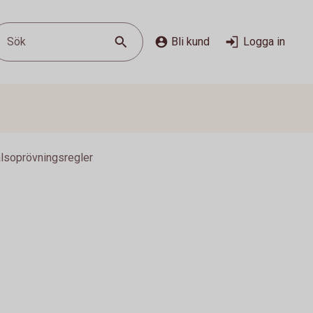
Sök
Bli kund
Logga in
lsoprövningsregler