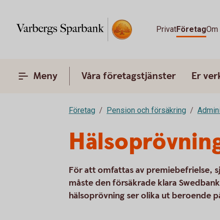
Privat
Företag
Om 
Meny
Våra företagstjänster
Er ve
Företag
Pension och försäkring
Admini
Hälsoprövning
För att omfattas av premiebefrielse, s
måste den försäkrade klara Swedbank 
hälsoprövning ser olika ut beroende