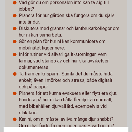
Vad gör du om personalen inte kan ta sig till
jobbet?
Planera för hur gården ska fungera om du själv
inte är där.
Diskutera med grannar och lantbrukarkollegor om
hur ni kan samarbeta.
Gör en plan för hur ni kan kommunicera om
mobilnätet ligger nere.
Inför rutiner vid allvarliga it-störningar: vem
larmar, vad stängs av och hur ska avvikelser
dokumenteras.
Ta fram en krispärm. Samla det du måste hitta
enkelt, även i mörker och stress, både digitalt
och på papper.
Planera för att kunna evakuera eller flytt era djur.
Fundera på hur ni kan hålla fler djur än normalt,
med bibehållen djurvälfärd, exempelvis vid
slaktköer.
Kan ni, om ni måste, avliva många djur snabbt?
Om ni har fjäderfä men ingen gas – vad gör ni?