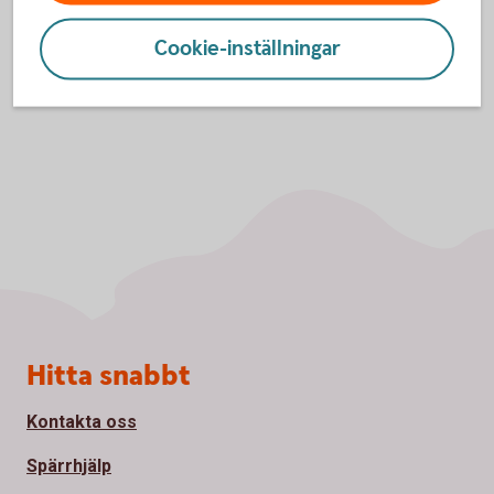
Cookie-inställningar
Sidfot
Hitta snabbt
Kontakta oss
Spärrhjälp