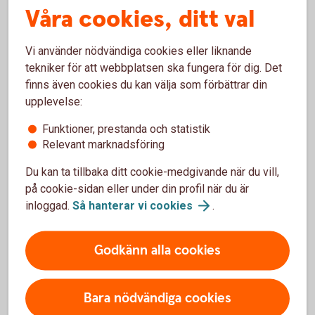
Se till att ha reservdelar till viktiga maskiner och
Våra cookies, ditt val
annan utrustning snabbt åtkomliga.
Se till att ha lager av utsäde, gödsel- och
växtskyddsmedel, foder, strö och receptfria
Vi använder nödvändiga cookies eller liknande
läkemedel så att ni klarar störningar i
tekniker för att webbplatsen ska fungera för dig. Det
leveranskedjorna.
finns även cookies du kan välja som förbättrar din
upplevelse:
Funktioner, prestanda och statistik
Relevant marknadsföring
Vill du höja beredskapen på din gård finns det bra
checklistor och handböcker du kan använda dig av. Se dem
Du kan ta tillbaka ditt cookie-medgivande när du vill,
som inspiration och stöd, för alla gårdar har sina unika
på cookie-sidan eller under din profil när du är
förutsättningar som ska ligga till grund för de antaganden
inloggad.
Så hanterar vi
cookies
.
och åtgärder som görs. Därför behöver du börja med att ta
reda på vilka som är de mest kritiska faktorerna i din
Godkänn alla cookies
verksamhet och göra en plan för hur du ska agera om en
kris hotar att påverka dem. Vad måste alltid fungera på
gården? Vilka risker och sårbarheter finns i just ditt företag?
Bara nödvändiga cookies