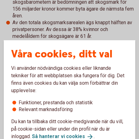
skogsbarometern är bedömningen att skogsmark för
156 miljarder kronor kommer byta ägare de närmsta fem
åren.
Av den totala skogsmarksarealen ägs knappt hälften av
privatpersoner. Av dessa är 38% kvinnor och
medelåldern för skogsägare är 61 år.
.................................................
Skogsbarometern är en årlig undersökning som visar
Våra cookies, ditt val
skogsbrukarnas uppfattning om det aktuella läget inom
skogsbruket. Skogsbarometern är ett samarbete mellan
Vi använder nödvändiga cookies eller liknande
Ludvig & Co, Swedbank och Sparbankernas
tekniker för att webbplatsen ska fungera för dig. Det
Riksförbund.
finns även cookies du kan välja som förbättrar din
upplevelse:
Funktioner, prestanda och statistik
Relevant marknadsföring
Du kan ta tillbaka ditt cookie-medgivande när du vill,
på cookie-sidan eller under din profil när du är
inloggad.
Så hanterar vi
cookies
.