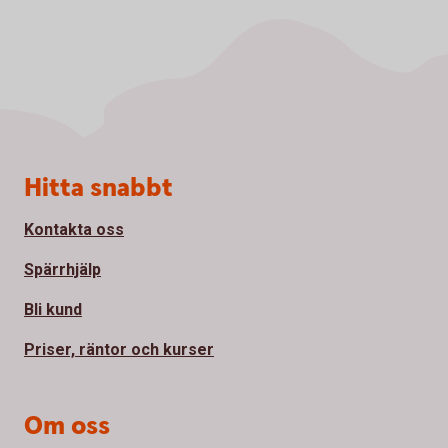
Sidfot
Hitta snabbt
Kontakta oss
Spärrhjälp
Bli kund
Priser, räntor och kurser
Om oss