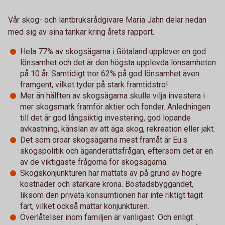
Vår skog- och lantbruksrådgivare Maria Jahn delar nedan
med sig av sina tankar kring årets rapport.
Hela 77% av skogsägarna i Götaland upplever en god
lönsamhet och det är den högsta upplevda lönsamheten
på 10 år. Samtidigt tror 62% på god lönsamhet även
framgent, vilket tyder på stark framtidstro!
Mer än hälften av skogsägarna skulle vilja investera i
mer skogsmark framför aktier och fonder. Anledningen
till det är god långsiktig investering, god löpande
avkastning, känslan av att äga skog, rekreation eller jakt.
Det som oroar skogsägarna mest framåt är Eu:s
skogspolitik och äganderättsfrågan, eftersom det är en
av de viktigaste frågorna för skogsägarna.
Skogskonjunkturen har mattats av på grund av högre
kostnader och starkare krona. Bostadsbyggandet,
liksom den privata konsumtionen har inte riktigt tagit
fart, vilket också mattar konjunkturen.
Överlåtelser inom familjen är vanligast. Och enligt