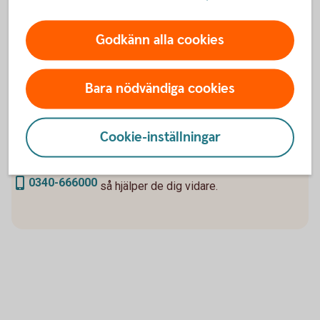
Godkänn alla cookies
Vill du komma i kontakt med våra
Bara nödvändiga cookies
företagsrådgivare?
Varmt välkommen att kontakta våra skog- och
Cookie-inställningar
lantruksrådgivare som alla har egen praktisk erfarenhet från
de gröna näringarna. Ring vår Telefonbank på
0340-666000
så hjälper de dig vidare.