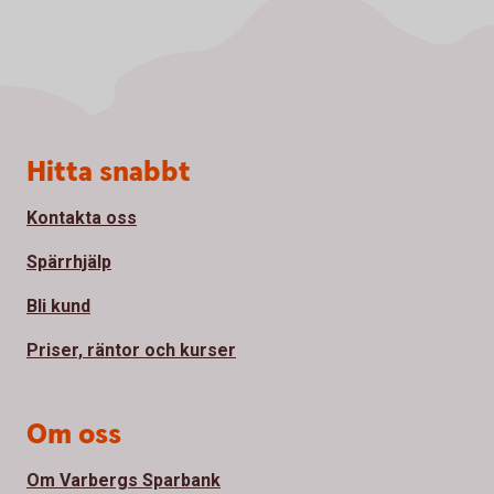
Sidfot
Hitta snabbt
Kontakta oss
Spärrhjälp
Bli kund
Priser, räntor och kurser
Om oss
Om Varbergs Sparbank