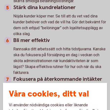
skaffa smidiga betalningslösningar.
Stärk dina kundrelationer
Nöjda kunder köper mer. Se till att du vet vad dina
kunder behöver och vad de vill ha. Gör det bekvämt för
dem och erbjud ”belöningar” och lojalitetsupplägg av
olika slag.
Bli mer effektiv
Rannsaka ditt arbetssätt och hitta tidstjuvarna. Kanske
ska du fokusera på försäljning en dag i veckan och
sköta administrationen när kundaktiviteten är som
lägst? Skapa effektiva rutiner för hur och när du ska
fakturera.
Fokusera på återkommande intäkter
Med abonnemangslösningar och serviceavtal kan du
Våra cookies, ditt val
stabilisera intäktsflödet och samtidigt fördjupa
relationerna till dina kunder.
Vi använder nödvändiga cookies eller liknande
Bredda ditt erbjudande