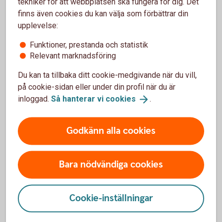
tekniker för att webbplatsen ska fungera för dig. Det
Är du beroende av enstaka produkter eller tjänster kan
finns även cookies du kan välja som förbättrar din
det vara läge att tänka större – fler produkter, nya
upplevelse:
tjänster, andra marknader, nya användningsområden,
Funktioner, prestanda och statistik
fler samarbeten – utan att för den skull tappa fokus
Relevant marknadsföring
och kvalitet.
Häng med
Du kan ta tillbaka ditt cookie-medgivande när du vill,
på cookie-sidan eller under din profil när du är
Det mesta förändras hela tiden så det gäller att ha koll
inloggad.
Så hanterar vi
cookies
.
på kunder, konkurrenter, sociala medier, nya
marknadsplatser, trender och forskning. Var beredd att
anpassa strategier och affärsmodeller efter
Godkänn alla cookies
verkligheten.
Tjäna pengar på dina pengar
Bara nödvändiga cookies
Har du ett stabilt överskott på företagskontot – se till
att placera dem så att pengarna kan växa och hjälpa
dig att trygga ekonomin i företaget.
Cookie-inställningar