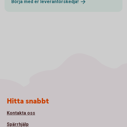
Börja med er
leverantörskedja!
Sidfot
Hitta snabbt
Kontakta oss
Spärrhjälp