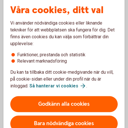
rapportering.
Våra cookies, ditt val
Vilket stöd som är relevant beror på företagets
verksamhet, behov och ambitionsnivå. Ni behöver inte
Vi använder nödvändiga cookies eller liknande
använda alla modeller. Börja med det som hjälper er att
tekniker för att webbplatsen ska fungera för dig. Det
strukturera och följa upp de frågor som är viktigast för
finns även cookies du kan välja som förbättrar din
företaget.
upplevelse:
Funktioner, prestanda och statistik
Gör mätningen till en del av
Relevant marknadsföring
verksamheten
Du kan ta tillbaka ditt cookie-medgivande när du vill,
på cookie-sidan eller under din profil när du är
Hållbarhetsmätning behöver inte vara ett separat projekt.
inloggad.
Så hanterar vi
cookies
.
När ni följer upp relevanta mål regelbundet blir
hållbarhetsarbetet en naturligare del av företagets
planering och utveckling.
Godkänn alla cookies
Börja med några få områden, följ utvecklingen och bygg
vidare efter hand. Då blir det lättare att se vad som faktiskt
Bara nödvändiga cookies
gör skillnad – för verksamheten och för omvärlden.