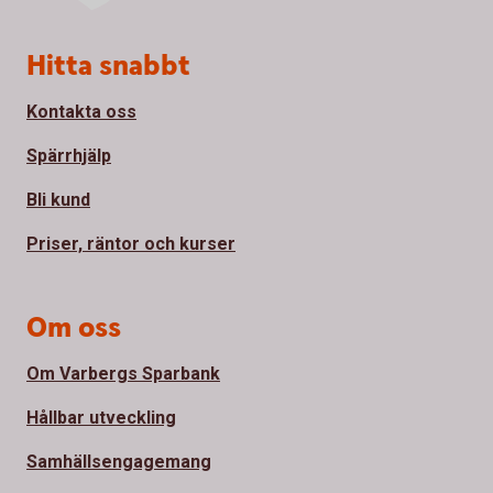
Sidfot
Hitta snabbt
Kontakta oss
Spärrhjälp
Bli kund
Priser, räntor och kurser
Om oss
Om Varbergs Sparbank
Hållbar utveckling
Samhällsengagemang