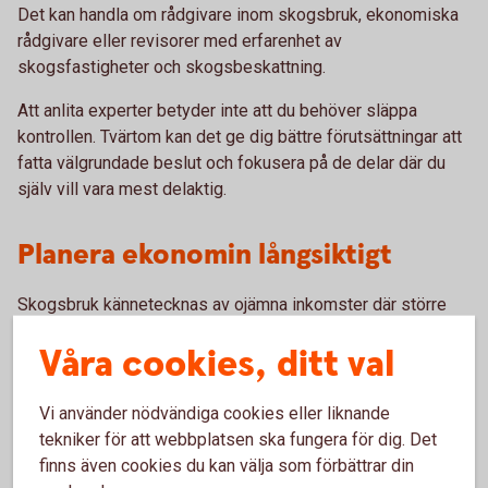
Det kan handla om rådgivare inom skogsbruk, ekonomiska
rådgivare eller revisorer med erfarenhet av
skogsfastigheter och skogsbeskattning.
Att anlita experter betyder inte att du behöver släppa
kontrollen. Tvärtom kan det ge dig bättre förutsättningar att
fatta välgrundade beslut och fokusera på de delar där du
själv vill vara mest delaktig.
Planera ekonomin långsiktigt
Skogsbruk kännetecknas av ojämna inkomster där större
intäkter ofta kommer i samband med avverkningar.
Våra cookies, ditt val
Därför är det viktigt att planera ekonomin över tid och
fundera på hur inkomsterna ska hanteras. Verktyg som
Vi använder nödvändiga cookies eller liknande
skogskonto kan vara ett sätt att jämna ut beskattningen
tekniker för att webbplatsen ska fungera för dig. Det
mellan olika år.
finns även cookies du kan välja som förbättrar din