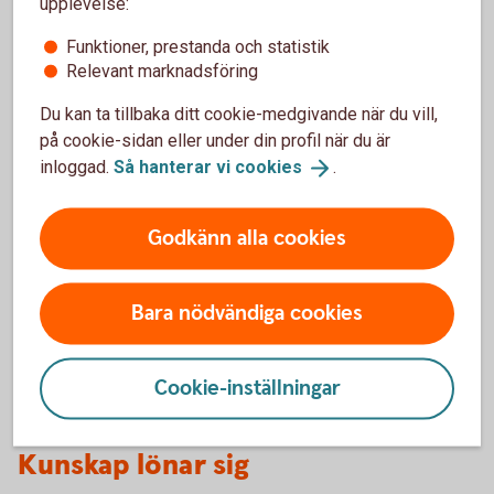
upplevelse:
En genomtänkt plan gör det lättare att hantera både
investeringar och framtida intäkter.
Funktioner, prestanda och statistik
Relevant marknadsföring
Tänk framåt och minska riskerna
Du kan ta tillbaka ditt cookie-medgivande när du vill,
på cookie-sidan eller under din profil när du är
Som skogsägare är det viktigt att ha ett långsiktigt
inloggad.
Så hanterar vi
cookies
.
perspektiv.
Stormar, bränder, skadedjur och andra oförutsedda
Godkänn alla cookies
händelser kan påverka både skogens värde och framtida
avkastning. Därför är det klokt att se över
försäkringsskyddet och hålla sig uppdaterad kring lagar,
Bara nödvändiga cookies
regler och andra förändringar som kan påverka fastigheten.
Det är också bra att ha koll på exempelvis servitut,
Cookie-inställningar
arrenden och andra rättigheter som är knutna till marken.
Kunskap lönar sig