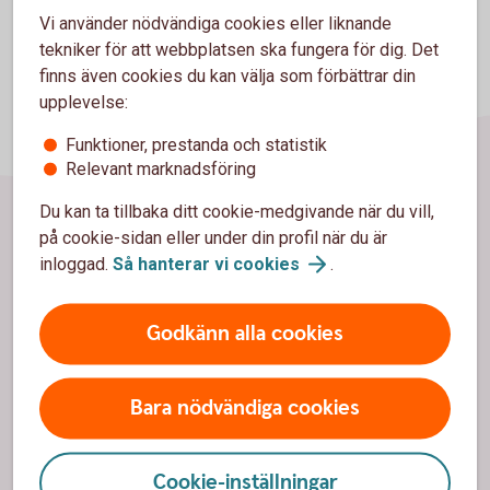
Vi använder nödvändiga cookies eller liknande
tekniker för att webbplatsen ska fungera för dig. Det
finns även cookies du kan välja som förbättrar din
upplevelse:
Funktioner, prestanda och statistik
Relevant marknadsföring
Du kan ta tillbaka ditt cookie-medgivande när du vill,
på cookie-sidan eller under din profil när du är
Sidfot
Hitta snabbt
inloggad.
Så hanterar vi
cookies
.
Kontakta oss
Godkänn alla cookies
Spärrhjälp
Bli kund
Bara nödvändiga cookies
Priser, räntor och kurser
Cookie-inställningar