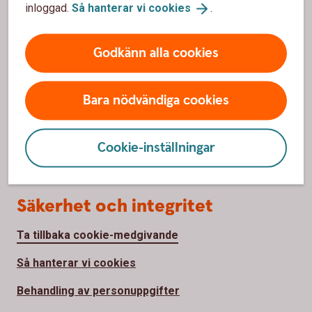
Om oss
inloggad.
Så hanterar vi
cookies
.
Om Varbergs Sparbank
Godkänn alla cookies
Hållbar utveckling
Samhällsengagemang
Bara nödvändiga cookies
Press
Cookie-inställningar
Jobba hos oss
Säkerhet och integritet
Ta tillbaka cookie-medgivande
Så hanterar vi cookies
Behandling av personuppgifter