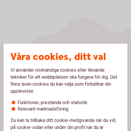
Våra cookies, ditt val
Sidfot
Hitta snabbt
Vi använder nödvändiga cookies eller liknande
tekniker för att webbplatsen ska fungera för dig. Det
Kontakta oss
finns även cookies du kan välja som förbättrar din
Spärrhjälp
upplevelse:
Bli kund
Funktioner, prestanda och statistik
Relevant marknadsföring
Priser, räntor och kurser
Du kan ta tillbaka ditt cookie-medgivande när du vill,
på cookie-sidan eller under din profil när du är