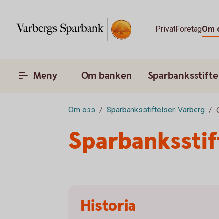
Privat
Företag
Om 
Meny
Om banken
Sparbanksstifte
Om oss
Sparbanksstiftelsen Varberg
Sparbanksstif
Historia