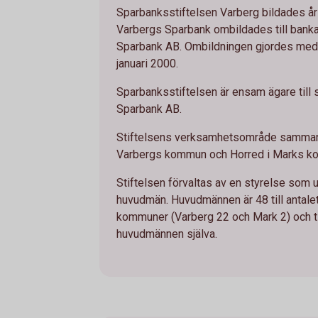
Sparbanksstiftelsen Varberg bildades å
Varbergs Sparbank ombildades till bank
Sparbank AB. Ombildningen gjordes med r
januari 2000.
Sparbanksstiftelsen är ensam ägare till s
Sparbank AB.
Stiftelsens verksamhetsområde samman
Varbergs kommun och Horred i Marks k
Stiftelsen förvaltas av en styrelse som 
huvudmän. Huvudmännen är 48 till antalet 
kommuner (Varberg 22 och Mark 2) och til
huvudmännen själva.