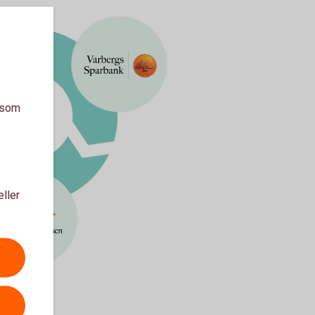
a som
eller