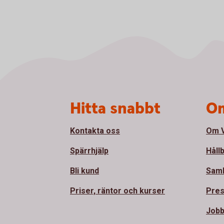
Sidfot
Hitta snabbt
Om
Kontakta oss
Om V
Spärrhjälp
Håll
Bli kund
Sam
Priser, räntor och kurser
Pre
Jobb