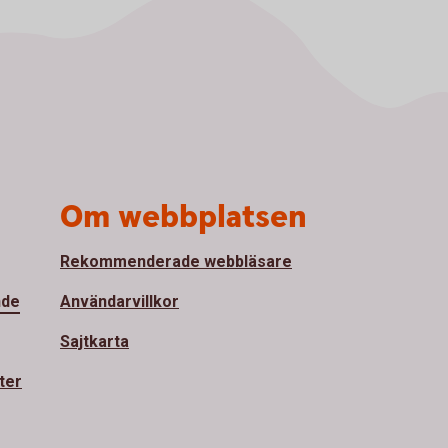
Om webbplatsen
Rekommenderade webbläsare
nde
Användarvillkor
Sajtkarta
ter