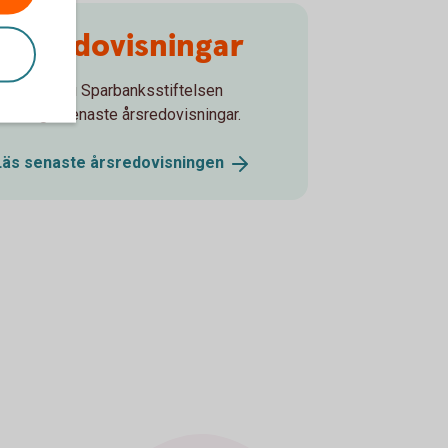
Årsredovisningar
Här hittar du Sparbanksstiftelsen
Varbergs senaste årsredovisningar.
Läs senaste
årsredovisningen