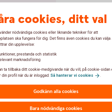
åra cookies, ditt val
en med
vänder nödvändiga cookies eller liknande tekniker för att
latsen ska fungera för dig. Det finns även cookies du kan välj
esteras i Varbergs kommun
ttrar din upplevelse:
ksamhetsområde. Där andra
 delar Varbergs Sparbank
unktioner, prestanda och statistik
n Varberg, som i sin tur
elevant marknadsföring
mhälle, kultur, näringsliv,
n ta tillbaka ditt cookie-medgivande när du vill, på cookie-sidan 
rka 20 procent av Varbergs
 din profil när du är inloggad.
Så hanterar vi
cookies
.
tiftelsen.
Godkänn alla cookies
kretsloppet
Bara nödvändiga cookies