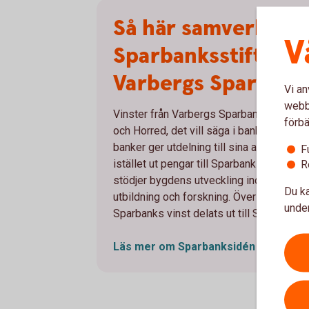
Så här samverkar
V
Sparbanksstiftels
Varbergs Sparbank
Vi an
webbp
Vinster från Varbergs Sparbank återinv
förbä
och Horred, det vill säga i bankens ver
banker ger utdelning till sina aktieägare
F
istället ut pengar till Sparbanksstiftelse
R
stödjer bygdens utveckling inom idrott, sa
Du ka
utbildning och forskning. Över tid har ci
under
Sparbanks vinst delats ut till Sparbankss
Läs mer om
Sparbanksidén