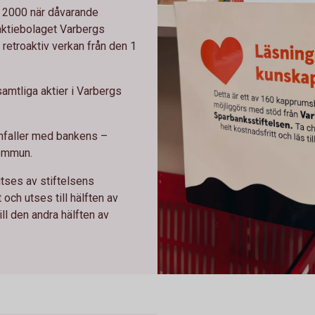
r 2000 när dåvarande
aktiebolaget Varbergs
etroaktiv verkan från den 1
amtliga aktier i Varbergs
faller med bankens –
ommun.
utses av stiftelsens
och utses till hälften av
l den andra hälften av