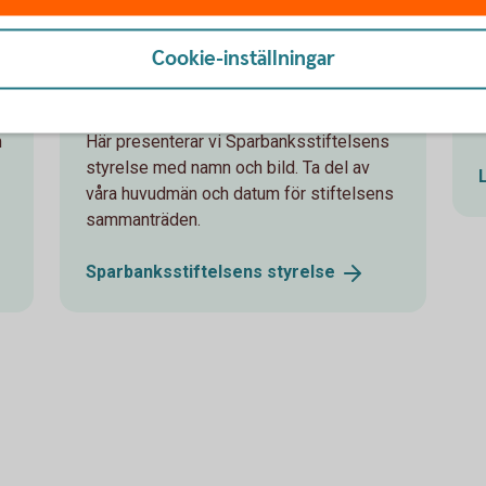
Styrelse och
Cookie-inställningar
huvudmän
m
Här presenterar vi Sparbanksstiftelsens
styrelse med namn och bild. Ta del av
våra huvudmän och datum för stiftelsens
sammanträden.
Sparbanksstiftelsens
styrelse