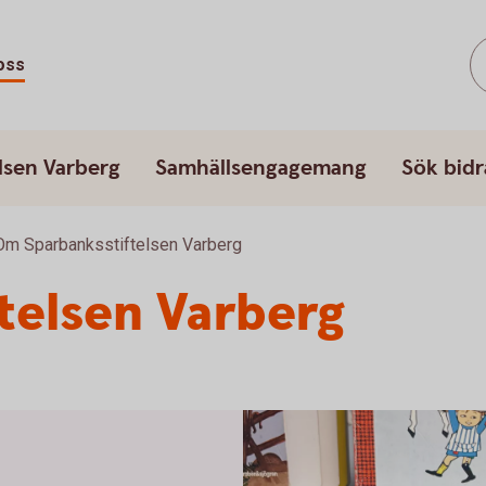
oss
lsen Varberg
Samhällsengagemang
Sök bidr
Om Sparbanksstiftelsen Varberg
telsen Varberg