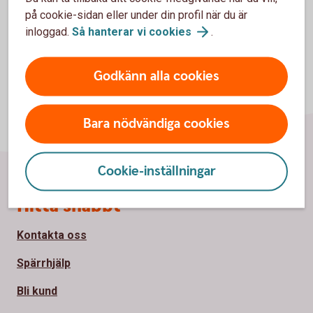
på cookie-sidan eller under din profil när du är
inloggad.
Så hanterar vi
cookies
.
Godkänn alla cookies
Bara nödvändiga cookies
Cookie-inställningar
Sidfot
Hitta snabbt
Kontakta oss
Spärrhjälp
Bli kund