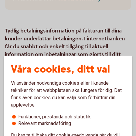
Tydlig betalningsinformation på fakturan till dina
kunder underlättar betalningen. I internetbanken
får du snabbt och enkelt tillgång till aktuell
information om inbetalningar som gjorts till ditt
företagskonto via Bankgirot.
Våra cookies, ditt val
Vi använder nödvändiga cookies eller liknande
Så här fungerar produkten
tekniker för att webbplatsen ska fungera för dig. Det
finns även cookies du kan välja som förbättrar din
upplevelse:
Råd och tips
Funktioner, prestanda och statistik
Pris
Relevant marknadsföring
Du kan ta tillbaka ditt cookie-medgivande när du vill,