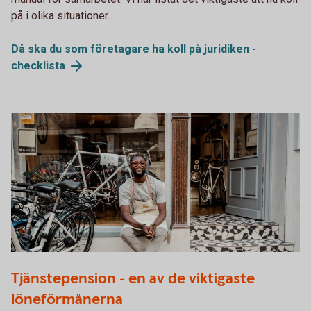
på i olika situationer.
Då ska du som företagare ha koll på juridiken -
checklista
1289906624
Tjänstepension - en av de viktigaste
löneförmånerna