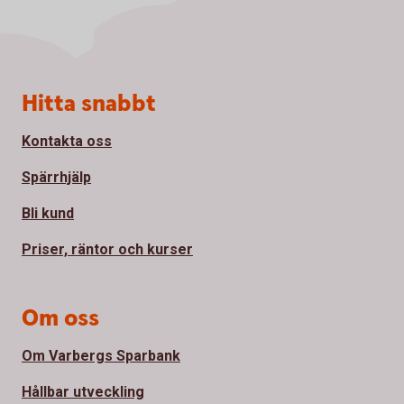
Sidfot
Hitta snabbt
Kontakta oss
Spärrhjälp
Bli kund
Priser, räntor och kurser
Om oss
Om Varbergs Sparbank
Hållbar utveckling