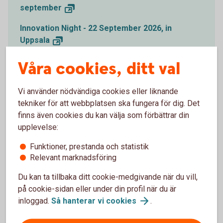
september
Innovation Night - 22 September 2026, in
Uppsala
NextSpace 2026 — Commercial Space
Våra cookies, ditt val
Conference, Gothenburg 21
Oktober
Vi använder nödvändiga cookies eller liknande
Boardmatch i Stockholm tillsammans med
tekniker för att webbplatsen ska fungera för dig. Det
Styrelseakademin och Almi 21 oktober
finns även cookies du kan välja som förbättrar din
upplevelse:
Funktioner, prestanda och statistik
Relevant marknadsföring
Premium och Private Banking
Du kan ta tillbaka ditt cookie-medgivande när du vill,
på cookie-sidan eller under din profil när du är
inloggad.
Så hanterar vi
cookies
.