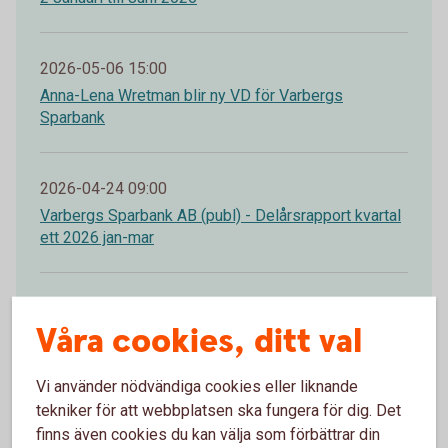
2026-05-06 15:00
Anna-Lena Wretman blir ny VD för Varbergs
Sparbank
2026-04-24 09:00
Varbergs Sparbank AB (publ) - Delårsrapport kvartal
ett 2026 jan-mar
2026-04-01 12:19
Våra cookies, ditt val
Varbergs Sparbank AB (publ) - Pelare III rapport
Vi använder nödvändiga cookies eller liknande
2026-04-01 12:10
tekniker för att webbplatsen ska fungera för dig. Det
Varbergs Sparbank AB (publ) - Effektrapport 2025
finns även cookies du kan välja som förbättrar din