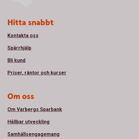
Sidfot
Hitta snabbt
Kontakta oss
Spärrhjälp
Bli kund
Priser, räntor och kurser
Om oss
Om Varbergs Sparbank
Hållbar utveckling
Samhällsengagemang