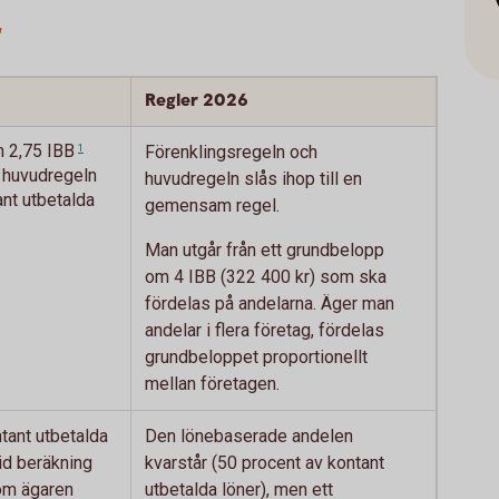
r
Regler 2026
n 2,75
IBB
1
Förenklingsregeln och
r huvudregeln
huvudregeln slås ihop till en
nt utbetalda
gemensam regel.
Man utgår från ett grundbelopp
om 4 IBB (322 400 kr) som ska
fördelas på andelarna. Äger man
andelar i flera företag, fördelas
grundbeloppet proportionellt
mellan företagen.
tant utbetalda
Den lönebaserade andelen
vid beräkning
kvarstår (50 procent av kontant
om ägaren
utbetalda löner), men ett