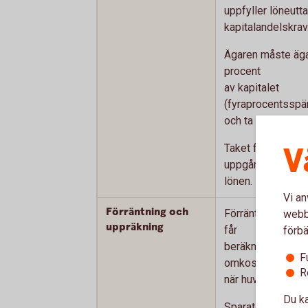
uppfyller löneutt
kapitalandelskrav
Ägaren måste äga
procent
av kapitalet
(fyraprocentsspä
och ta ut en viss 
V
Taket för löneba
uppgår till 50 gå
lönen.
Vi an
Förräntning och
Förräntning (
SLR
webbp
uppräkning
får
förbä
beräknas på allt
F
omkostnadsbelo
R
när huvudregeln 
Du ka
Sparat utdelning