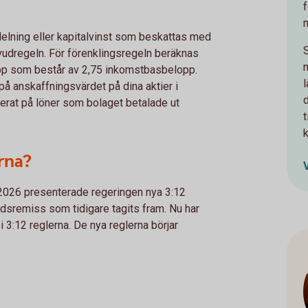
elning eller kapitalvinst som beskattas med
uvudregeln. För förenklingsregeln beräknas
pp som består av 2,75 inkomstbasbelopp.
l
å anskaffningsvärdet på dina aktier i
serat på löner som bolaget betalade ut
t
erna?
2026 presenterade regeringen nya 3:12
rådsremiss som tidigare tagits fram. Nu har
 3:12 reglerna. De nya reglerna börjar