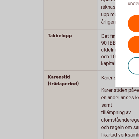
under
räknas
upp med SLR + 3
årligen.
Takbelopp
Det finns två olik
90 IBB (7 254 000
utdelning
och 100 IBB (8 06
kapitalvinst.
Karenstid
Karensperiod på 5
(trädaperiod)
Karenstiden påver
en andel anses kv
samt
tillämpning av
utomståenderege
och regeln om sa
likartad verksamh