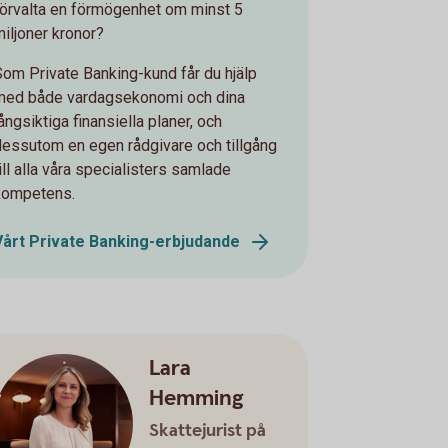
förvalta en förmögenhet om minst 5
miljoner kronor?
Som Private Banking-kund får du hjälp
med både vardagsekonomi och dina
ångsiktiga finansiella planer, och
dessutom en egen rådgivare och tillgång
ill alla våra specialisters samlade
kompetens.
Vårt Private Banking-erbjudande
Lara
Hemming
Skattejurist på