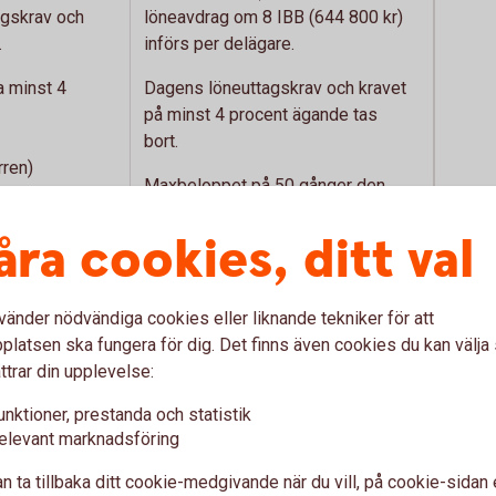
agskrav och
löneavdrag om 8 IBB (644 800 kr)
.
införs per delägare.
 minst 4
Dagens löneuttagskrav och kravet
på minst 4 procent ägande tas
bort.
rren)
Maxbeloppet på 50 gånger den
lön.
egna lönen kvarstår. Detta innebär
åra cookies, ditt val
serat utrymme
att viss lön ändå behöver tas ut.
nger den egna
vänder nödvändiga cookies eller liknande tekniker för att
2
+ 9 procent)
Förräntningen (SLR + 9 procent)
latsen ska fungera för dig. Det finns även cookies du kan välj
ska endast gälla den del av
ttrar din upplevelse:
omkostnadsbeloppet som
unktioner, prestanda och statistik
pp
överstiger 100 000 kr.
elevant marknadsföring
används.
Uppräkningen (SLR + 3 procent) av
n ta tillbaka ditt cookie-medgivande när du vill, på cookie-sidan 
sutrymme
sparat utdelningsutrymme tas bort