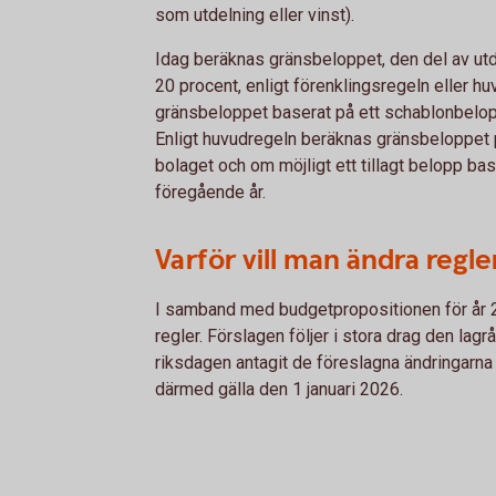
som utdelning eller vinst).
Idag beräknas gränsbeloppet, den del av utd
20 procent, enligt förenklingsregeln eller h
gränsbeloppet baserat på ett schablonbelo
Enligt huvudregeln beräknas gränsbeloppet p
bolaget och om möjligt ett tillagt belopp ba
föregående år.
Varför vill man ändra regl
I samband med budgetpropositionen för år 
regler. Förslagen följer i stora drag den lag
riksdagen antagit de föreslagna ändringarna i
därmed gälla den 1 januari 2026.