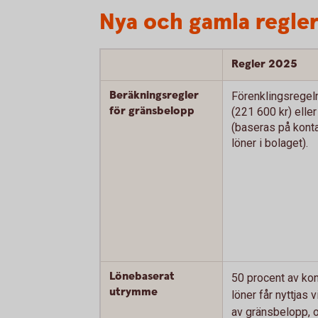
Nya och gamla regle
Regler 2025
Beräkningsregler
Förenklingsregel
för gränsbelopp
(221 600 kr) elle
(baseras på konta
löner i bolaget).
Lönebaserat
50 procent av kon
utrymme
löner får nyttjas 
av gränsbelopp, 