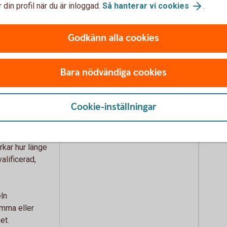
 din profil när du är inloggad.
Så hanterar vi cookies
.
helt.
 procent
Godkänn alla cookies
a takbelopp:
De två takbeloppen kvarstår.
 kr) för
Bara nödvändiga cookies
0 000 kr) för
Cookie-inställningar
Karenstiden sänks genomgående
 kalenderår.
till 4 kalenderår.
kar hur länge
alificerad,
ln
mma eller
et.