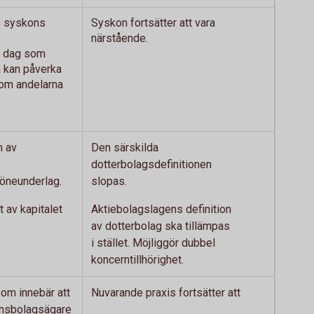
e syskons
Syskon fortsätter att vara
närstående.
 i dag som
a kan påverka
om andelarna
n av
Den särskilda
dotterbolagsdefinitionen
löneunderlag.
slopas.
 av kapitalet
Aktiebolagslagens definition
av dotterbolag ska tillämpas
i stället. Möjliggör dubbel
koncerntillhörighet.
om innebär att
Nuvarande praxis fortsätter att
nsbolagsägare