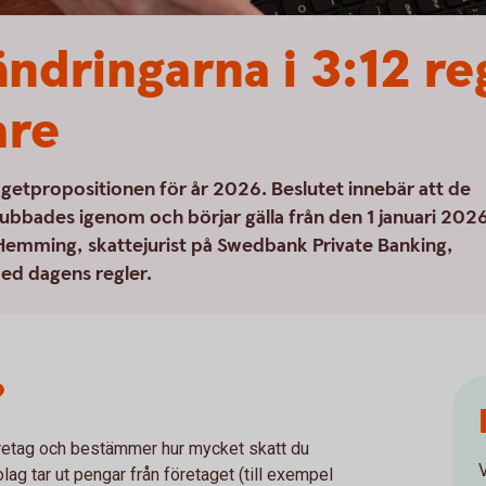
ndringarna i 3:12 re
are
dgetpropositionen för år 2026. Beslutet innebär att de
ubbades igenom och börjar gälla från den 1 januari 202
 Hemming, skattejurist på Swedbank Private Banking,
med dagens regler.
?
öretag och bestämmer hur mycket skatt du
V
olag tar ut pengar från företaget (till exempel