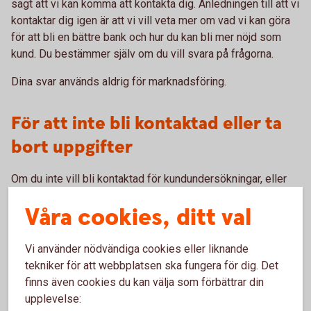
sagt att vi kan komma att kontakta dig. Anledningen till att vi
kontaktar dig igen är att vi vill veta mer om vad vi kan göra
för att bli en bättre bank och hur du kan bli mer nöjd som
kund. Du bestämmer själv om du vill svara på frågorna.
Dina svar används aldrig för marknadsföring.
För att inte bli kontaktad eller ta
bort uppgifter
Om du inte vill bli kontaktad för kundundersökningar, eller
om du ångrar att du deltagit i en undersökning som inte är
Våra cookies, ditt val
anonym, kan du kontakta oss och be att vi tar bort dina svar.
Välkommen in till ditt bankkontor eller
ring 0340-66 60 00
Vi använder nödvändiga cookies eller liknande
.
tekniker för att webbplatsen ska fungera för dig. Det
finns även cookies du kan välja som förbättrar din
Information om behandling av
upplevelse: