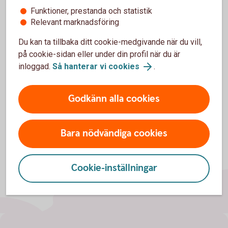
personuppgifter
Funktioner, prestanda och statistik
Relevant marknadsföring
Personuppgifter som samlas in i samband med
kundundersökningar hanteras enligt gällande lagstiftning
Du kan ta tillbaka ditt cookie-medgivande när du vill,
och sparas som längst i två år.
på cookie-sidan eller under din profil när du är
inloggad.
Så hanterar vi cookies
.
Läs mer om behandling av personuppgifter
Godkänn alla cookies
Bara nödvändiga cookies
Cookie-inställningar