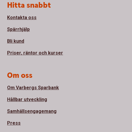
Sidfot
Hitta snabbt
Kontakta oss
Spärrhjälp
Bli kund
Priser, räntor och kurser
Om oss
Om Varbergs Sparbank
Hållbar utveckling
Samhällsengagemang
Press