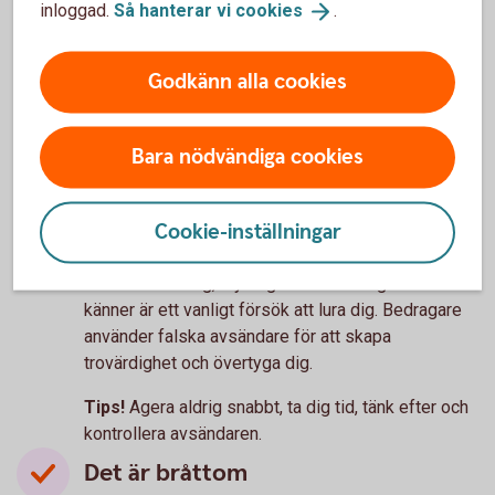
inloggad.
Så hanterar vi
cookies
.
Godkänn alla cookies
3 vanliga varningstecken på
bedrägerier
Bara nödvändiga cookies
Oväntad kontakt
Cookie-inställningar
Oväntade kontakter som ser ut att komma från
välkända företag, myndigheter eller någon du
känner är ett vanligt försök att lura dig. Bedragare
använder falska avsändare för att skapa
trovärdighet och övertyga dig.
Tips!
Agera aldrig snabbt, ta dig tid, tänk efter och
kontrollera avsändaren.
Det är bråttom