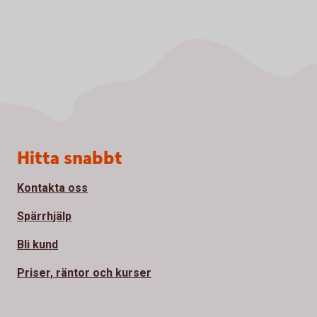
Sidfot
Hitta snabbt
Kontakta oss
Spärrhjälp
Bli kund
Priser, räntor och kurser