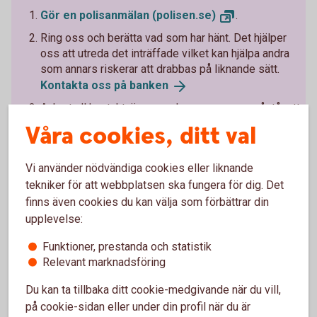
Gör en polisanmälan
(polisen.se)
.
Ring oss och berätta vad som har hänt. Det hjälper
oss att utreda det inträffade vilket kan hjälpa andra
som annars riskerar att drabbas på liknande sätt.
Kontakta oss på
banken
Avbryt all kontakt, även med personer som påstår att
de kan hjälpa dig att få tillbaka pengarna.
Våra cookies, ditt val
Ta hjälp av din omgivning, eller kontakta
Brottsofferjouren där du bor.
Vi använder nödvändiga cookies eller liknande
Brottsofferjouren.
se
tekniker för att webbplatsen ska fungera för dig. Det
finns även cookies du kan välja som förbättrar din
upplevelse:
Funktioner, prestanda och statistik
Relevant marknadsföring
Lär dig mer om hur du kan
Du kan ta tillbaka ditt cookie-medgivande när du vill,
skydda
dig
mot
bedragarna.
på cookie-sidan eller under din profil när du är