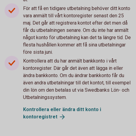
För att få en tidigare utbetalning behöver ditt konto
vara anmält till vårt kontoregister senast den 25
maj. Det går att registrera kontot efter det men då
får du utbetalningen senare. Om du inte har anmält
något konto för utbetalning kan det ta längre tid. De
flesta hushållen kommer att få sina utbetalningar
före sista juni.
Kontrollera att du har anmält bankkonto i vårt
kontoregister. Där går det även att lägga in eller
ändra bankkonto. Om du ändrar bankkonto får du
även andra utbetalningar till det kontot, till exempel
din lön om den betalas ut via Swedbanks Lön- och
Utbetalningssystem.
Kontrollera eller ändra ditt konto i
kontoregistret