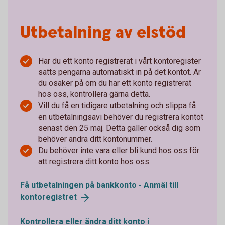
Utbetalning av elstöd
Har du ett konto registrerat i vårt kontoregister
sätts pengarna automatiskt in på det kontot. Är
du osäker på om du har ett konto registrerat
hos oss, kontrollera gärna detta.
Vill du få en tidigare utbetalning och slippa få
en utbetalningsavi behöver du registrera kontot
senast den 25 maj. Detta gäller också dig som
behöver ändra ditt kontonummer.
Du behöver inte vara eller bli kund hos oss för
att registrera ditt konto hos oss.
Få utbetalningen på bankkonto - Anmäl till
kontoregistret
Kontrollera eller ändra ditt konto i