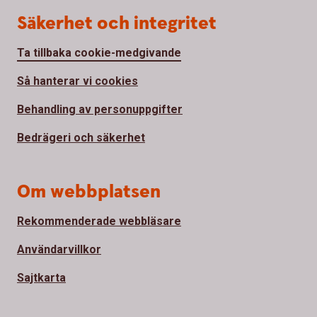
Säkerhet och integritet
Ta tillbaka cookie-medgivande
Så hanterar vi cookies
Behandling av personuppgifter
Bedrägeri och säkerhet
Om webbplatsen
Rekommenderade webbläsare
Användarvillkor
Sajtkarta