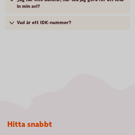
in min avi?
Vad är ett IDK-nummer?
Sidfot
Hitta snabbt