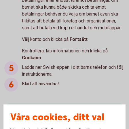
betalningar, eller endast ta emot betalningar. Om
barnet ska kunna både skicka och ta emot
betalningar behöver du välja om barnet även ska
tillåtas att betala till företag och organisationer,
samt att betala vid köp i e-handel och mobilappar.
Välj konto och klicka på
Fortsätt
.
Kontrollera, läs informationen och klicka på
Godkänn
.
Ladda ner Swish-appen i ditt barns telefon och följ
instruktionerna.
Klart att användas!
Behöver du hjälp?
Våra cookies, ditt val
Ring Digital Support. Öppet måndag-fredag 08.00-