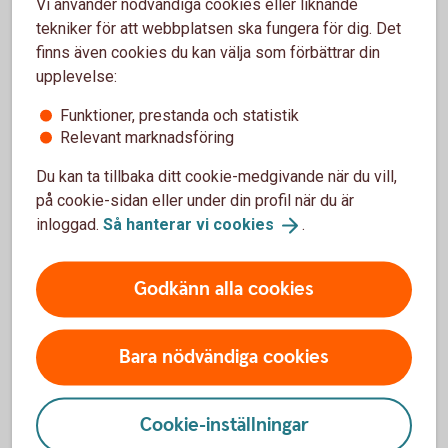
Vi använder nödvändiga cookies eller liknande
20.00, lördag-söndag 08.00-18.00 (stängt
tekniker för att webbplatsen ska fungera för dig. Det
storhelger).
finns även cookies du kan välja som förbättrar din
upplevelse:
Ring 0771-97 75 12
Funktioner, prestanda och statistik
Relevant marknadsföring
Du kan ta tillbaka ditt cookie-medgivande när du vill,
på cookie-sidan eller under din profil när du är
För att se detta innehåll behöver du först
inloggad.
Så hanterar vi
cookies
.
godkänna cookies för Funktioner, prestanda
och statistik.
Godkänn alla cookies
Inställningar för cookies
Bara nödvändiga cookies
Cookie-inställningar