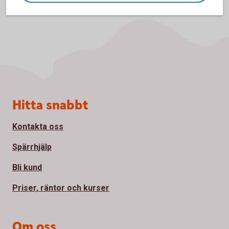
Sidfot
Hitta snabbt
Kontakta oss
Spärrhjälp
Bli kund
Priser, räntor och kurser
Om oss