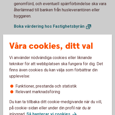
genomförd, och eventuell spärrförbindelse ska vara
återlämnad till banken från husleverantören eller
byggaren.
Boka värdering hos
Fastighetsbyrån
Behöver du juridisk vägledning?
Våra cookies, ditt val
Gör gärna en kostnadsfri livsbeskrivning via
Familjens
Jurister
Vi använder nödvändiga cookies eller liknande
När alla dokument är klara kontaktar du oss via
tekniker för att webbplatsen ska fungera för dig. Det
internetbanken eller appen så hjälper våra rådgivare
finns även cookies du kan välja som förbättrar din
dig vidare i processen. Efter godkännande kan
upplevelse:
byggnadslånet omvandlas till ett bolån upp till 90 % av
bostadens värde, med möjlighet att ansöka om
Funktioner, prestanda och statistik
amorteringsfrihet i
fem år.
1
Relevant marknadsföring
Du kan ta tillbaka ditt cookie-medgivande när du vill,
Observera att andra regler gäller vid
1
på cookie-sidan eller under din profil när du är
ombyggnation och renovering. Bolånet får då
inloggad.
Så hanterar vi
cookies
.