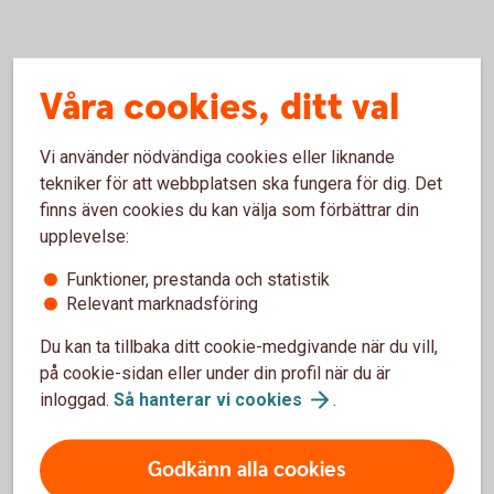
Våra cookies, ditt val
Räkneexempel bolån
Vi använder nödvändiga cookies eller liknande
Ett lånebelopp på 1 000 000 kronor, till 3,89 %
tekniker för att webbplatsen ska fungera för dig. Det
ränta (3 mån bunden, listränta senast ändrad
finns även cookies du kan välja som förbättrar din
2026-05-29), med rak amortering
upplevelse:
återbetalningstid 50 år, effektiv ränta: 3,91 %.
Första månadsbetalningen inklusive amortering
Funktioner, prestanda och statistik
är 5 558 kronor, sista månadsbetalningen
Relevant marknadsföring
inklusive amortering är 1672 kronor, totalt belopp
att betala om räntan är oförändrad under lånets
Du kan ta tillbaka ditt cookie-medgivande när du vill,
löptid är 1 974 771 kronor. Antalet avbetalningar
på cookie-sidan eller under din profil när du är
är 600 stycken.
inloggad.
Så hanterar vi
cookies
.
Exemplet bygger på månatliga aviseringar, utan
aviseringskostnad och aviseras digitalt.
Godkänn alla cookies
Uppläggningsavgift på 650 kronor tillkommer. Vid