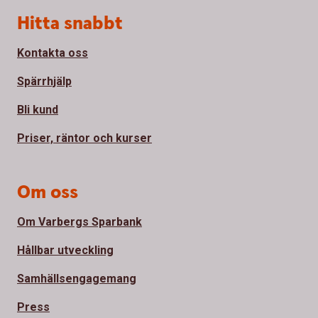
Sidfot
Hitta snabbt
Kontakta oss
Spärrhjälp
Bli kund
Priser, räntor och kurser
Om oss
Om Varbergs Sparbank
Hållbar utveckling
Samhällsengagemang
Press