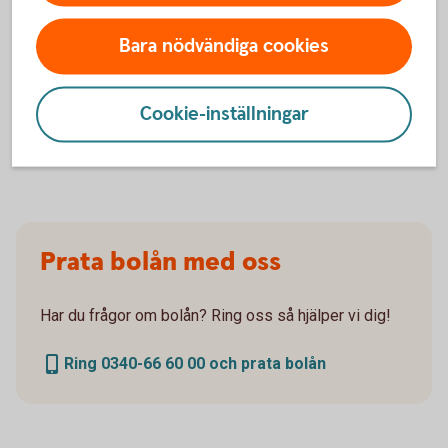
postala avier tillkommer en kostnad på 45 kronor i
aviavgift. Valutakursförändringar kan komma att
Bara nödvändiga cookies
påverka beloppen som du ska betala om du till
exempel har inkomst i annan valuta än lånet. Lånet
förutsätter att säkerhet lämnas i form av pant i
Cookie-inställningar
bostad.
Prata bolån med oss
Har du frågor om bolån? Ring oss så hjälper vi dig!
Ring 0340-66 60 00 och prata bolån