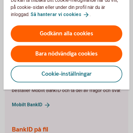
Du kan ta tillbaka ditt cookie-medgivande när du vill,
på cookie-sidan eller under din profil när du är
Mitt lösenord är låst. Hur låser jag upp det?
inloggad.
Så hanterar vi
cookies
.
Godkänn alla cookies
Vill du beställa ett BankID
online?
Bara nödvändiga cookies
Mobilt BankID
Cookie-inställningar
Mobilt BankID har du på din mobil. Läs om hur du
beställer Mobilt BankID och ta del av frågor och svar.
Mobilt
BankID
BankID på fil