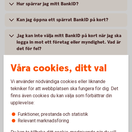
Hur spärrar jag mitt BankID?
Kan jag öppna ett spärrat BankID på kort?
Jag kan inte välja mitt BankID på kort när jag ska
logga in mot ett företag eller myndighet. Vad är
det för fel?
Våra cookies, ditt val
Hur förnyar jag ett BankID på kort som håller på
att gå ut?
Vi använder nödvändiga cookies eller liknande
Hur länge gäller BankID på kort?
tekniker för att webbplatsen ska fungera för dig. Det
finns även cookies du kan välja som förbättrar din
upplevelse:
Hur byter jag lösenord (PIN-kod) på mitt BankID
på kort?
Funktioner, prestanda och statistik
Relevant marknadsföring
Jag har glömt mitt lösenord. Vad ska jag göra?