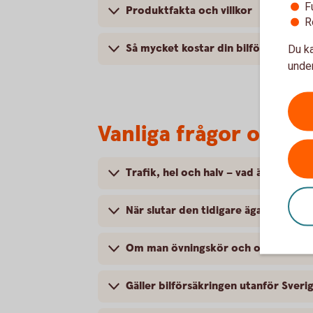
F
Produktfakta och villkor
R
Så mycket kostar din bilförsäkring
Du ka
under
Vanliga frågor om at
Trafik, hel och halv – vad är det för
När slutar den tidigare ägarens försä
Om man övningskör och olyckan är f
Gäller bilförsäkringen utanför Sveri