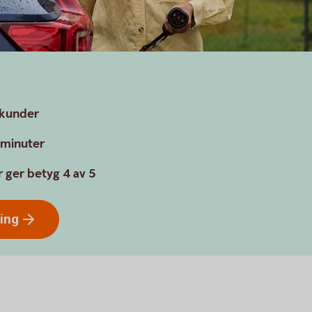
n
a kunder
a minuter
 ger betyg 4 av 5
ring