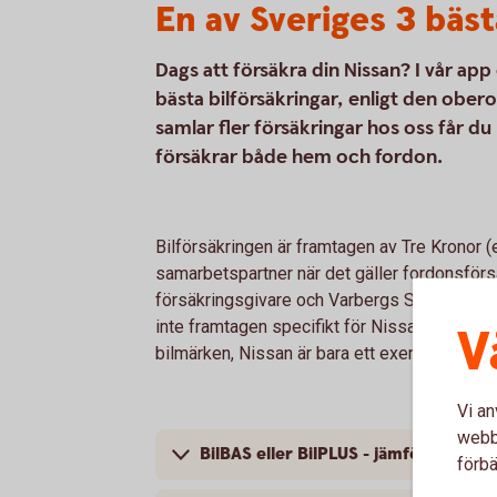
En av Sveriges 3 bäst
Dags att försäkra din Nissan? I vår ap
bästa bilförsäkringar, enligt den ob
samlar fler försäkringar hos oss får du
försäkrar både hem och fordon.
Bilförsäkringen är framtagen av Tre Kronor 
samarbetspartner när det gäller fordonsförsä
försäkringsgivare och Varbergs Sparbank är 
inte framtagen specifikt för Nissan; bilförsä
V
bilmärken, Nissan är bara ett exempel.
Vi an
webbp
BilBAS eller BilPLUS - jämför innehåll
förbä