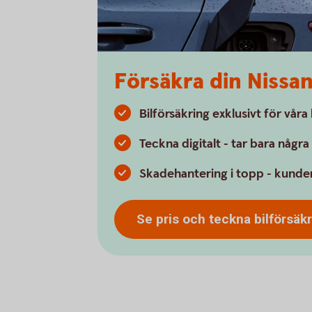
Försäkra din Nissa
Bilförsäkring exklusivt för vår
Teckna digitalt - tar bara någr
Skadehantering i topp - kunder
Se pris och teckna
bilförsäk