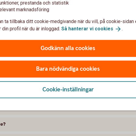
unktioner, prestanda och statistik
elevant marknadsföring
n ta tillbaka ditt cookie-medgivande när du vill, på cookie-sidan 
 din profil när du är inloggad.
Så hanterar vi
cookies
.
Godkänn alla cookies
t försäkra Nissan
Bara nödvändiga cookies
 skillnad på försäkringarna?
Cookie-inställningar
kring att gälla?
ramme, täcker bilförsäkringen då?
ge?