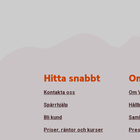
Sidfot
Hitta snabbt
Om
Kontakta oss
Om V
Spärrhjälp
Håll
Bli kund
Sam
Priser, räntor och kurser
Pre