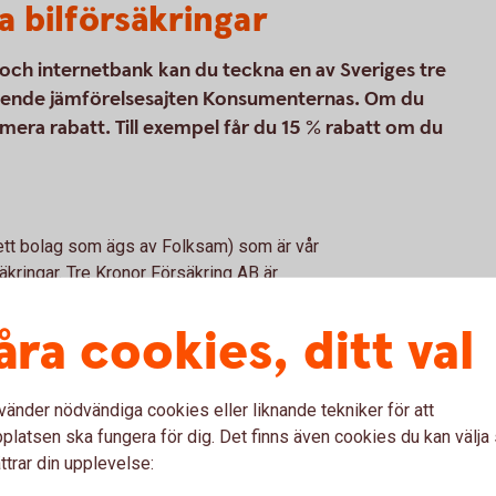
a bilförsäkringar
p och internetbank kan du teckna en av Sveriges tre
eroende jämförelsesajten Konsumenternas. Om du
 mera rabatt. Till exempel får du 15 % rabatt om du
(ett bolag som ägs av Folksam) som är vår
kringar. Tre Kronor Försäkring AB är
försäkringsförmedlare. Bilförsäkringen är
kringen vi erbjuder kan tecknas för alla
åra cookies, ditt val
vänder nödvändiga cookies eller liknande tekniker för att
latsen ska fungera för dig. Det finns även cookies du kan välj
ttrar din upplevelse: