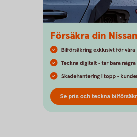
Försäkra din Nissa
Bilförsäkring exklusivt för vår
Teckna digitalt - tar bara någr
Skadehantering i topp - kunder
Se pris och teckna
bilförsäk