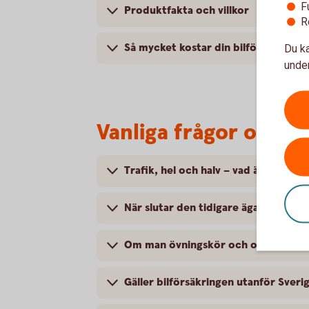
F
Produktfakta och villkor
R
Så mycket kostar din bilförsäkring
Du ka
under
Vanliga frågor om at
Trafik, hel och halv – vad är det för
När slutar den tidigare ägarens försä
Om man övningskör och olyckan är f
Gäller bilförsäkringen utanför Sveri