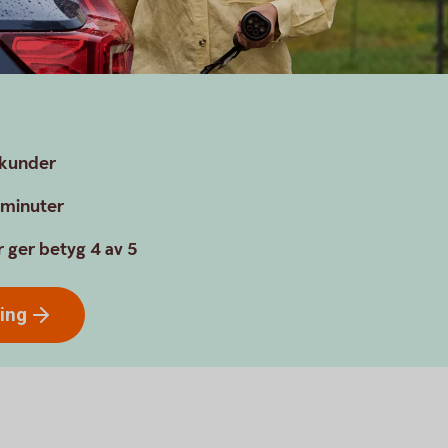
n
a kunder
a minuter
 ger betyg 4 av 5
ring