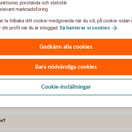
unktioner, prestanda och statistik
elevant marknadsföring
n ta tillbaka ditt cookie-medgivande när du vill, på cookie-sidan 
 din profil när du är inloggad.
Så hanterar vi
cookies
.
Godkänn alla cookies
t försäkra Nissan
Bara nödvändiga cookies
 skillnad på försäkringarna?
Cookie-inställningar
kring att gälla?
ramme, täcker bilförsäkringen då?
ge?