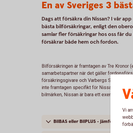
En av Sveriges 3 bäst
Dags att försäkra din Nissan? I vår ap
bästa bilförsäkringar, enligt den ob
samlar fler försäkringar hos oss får du
försäkrar både hem och fordon.
Bilförsäkringen är framtagen av Tre Kronor 
samarbetspartner när det gäller fordonsförsä
försäkringsgivare och Varbergs Sparbank är 
inte framtagen specifikt för Nissan; bilförsä
V
bilmärken, Nissan är bara ett exempel.
Vi an
webbp
BilBAS eller BilPLUS - jämför innehåll
förbä