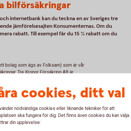
a bilförsäkringar
p och internetbank kan du teckna en av Sveriges tre
eroende jämförelsesajten Konsumenternas. Om du
 mera rabatt. Till exempel får du 15 % rabatt om du
(ett bolag som ägs av Folksam) som är vår
kringar. Tre Kronor Försäkring AB är
försäkringsförmedlare. Bilförsäkringen är
kringen vi erbjuder kan tecknas för alla
åra cookies, ditt val
vänder nödvändiga cookies eller liknande tekniker för att
latsen ska fungera för dig. Det finns även cookies du kan välj
ttrar din upplevelse: