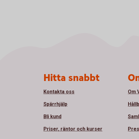
Sidfot
Hitta snabbt
Om
Kontakta oss
Om V
Spärrhjälp
Håll
Bli kund
Sam
Priser, räntor och kurser
Pre