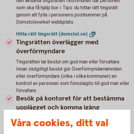
den aktuella tingsrätten i kommunen där personen
som ska få hjälp bor i. Tips: du hittar rätt tingsrätt
genom att fylla i personens postnummer på
Domstolsverket webbplats.
Hitta rätt tingsrätt
(domstol.se)
Tingsrätten överlägger med
överförmyndare
Tingsrätten tar beslut om god man eller förvaltare.
Innan slutgiltigt beslut gör Överförmyndarnämnden
eller överförmyndare (olika i olika kommuner) en
kontroll av personen som föreslagits till god man eller
förvaltare.
Besök på kontoret för att bestämma
upplägget och komma igång
Du - eller annan - som blivit utsedd till god man eller
Våra cookies, ditt val
förvaltare är välkommen in på ett kontor så hjälper vi
dig med upplägget. Ta med dig något av följande