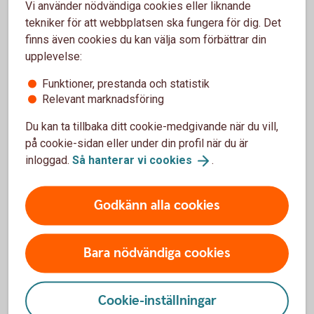
Vi använder nödvändiga cookies eller liknande
papper/behörighetshandlingar:
tekniker för att webbplatsen ska fungera för dig. Det
finns även cookies du kan välja som förbättrar din
- Registerutdrag om godmanskap från en
upplevelse:
överförmyndare
- Dom (beslut) från tingsrätten
Funktioner, prestanda och statistik
Relevant marknadsföring
Dokumenten kan vara kopior.
Frågor kring ansökningsprocessen?
Du kan ta tillbaka ditt cookie-medgivande när du vill,
på cookie-sidan eller under din profil när du är
Om du har frågor rörande ansökningsprocessen -
inloggad.
Så hanterar vi
cookies
.
vänligen kontakta överförmyndaren i huvudmannens
kommun.
Godkänn alla cookies
Göra ärenden åt huvudmannen
Bara nödvändiga cookies
I första hand rekommenderar vi dig som är god man
Cookie-inställningar
eller förvaltare att göra ärenden åt huvudmannen,