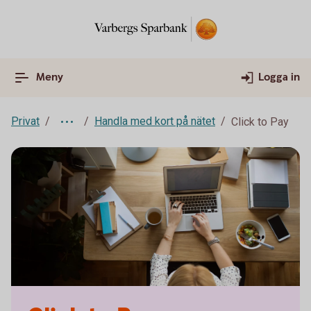
Meny
Logga in
Privat
Handla med kort på nätet
Click to Pay