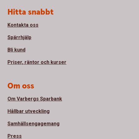
Sidfot
Hitta snabbt
Kontakta oss
Spärrhjälp
Bli kund
Priser, räntor och kurser
Om oss
Om Varbergs Sparbank
Hållbar utveckling
Samhällsengagemang
Press