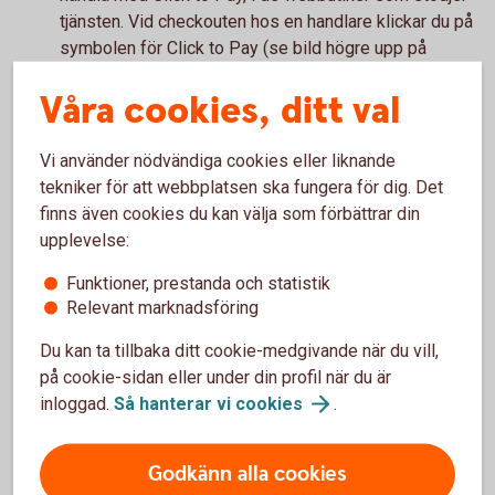
tjänsten. Vid checkouten hos en handlare klickar du på
symbolen för Click to Pay (se bild högre upp på
sidan). Du betalar smidigt med ett klick, eftersom
Våra cookies, ditt val
kortuppgifter och leveransadress redan är förifyllt.
Vi använder nödvändiga cookies eller liknande
Kom ihåg!
tekniker för att webbplatsen ska fungera för dig. Det
finns även cookies du kan välja som förbättrar din
Glöm inte att du behöver slå på kortet för internetköp
upplevelse:
för att kunna handla online. Du kan slå av och på för
internetköp i appen, under Kortinställningar.
Funktioner, prestanda och statistik
Relevant marknadsföring
Du kan ta tillbaka ditt cookie-medgivande när du vill,
på cookie-sidan eller under din profil när du är
Handla på nätet
inloggad.
Så hanterar vi
cookies
.
Läs mer om hur du handlar om kort på nätet.
Godkänn alla cookies
Handla på nätet med
kort