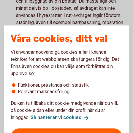
och tillbyggnad av din bostad. Du måste äga och
minst delvis bo i bostaden, så avdraget kan inte
användas i hyresrätter. I rut-avdraget ingår förutom
städning, även till exempel barnpassning, reparation
av vitvaror och snöskottning. Material och
Våra cookies, ditt val
resekostnader ger däremot inte rätt till rot- och
rutavdrag.
Finns det något mer som är viktigt att
Vi använder nödvändiga cookies eller liknande
tekniker för att webbplatsen ska fungera för dig. Det
tänka på?
finns även cookies du kan välja som förbättrar din
– Ja, först och främst måste du ha en inkomst att göra
upplevelse:
avdragen mot. Du kan alltså inte få rot- eller rutavdrag
Funktioner, prestanda och statistik
utbetalade i rena pengar, utan avdragen kvittas mot
Relevant marknadsföring
andra skatter, avslutar vår privatekonom Arturo
Arques.
Du kan ta tillbaka ditt cookie-medgivande när du vill,
på cookie-sidan eller under din profil när du är
inloggad.
Så hanterar vi
cookies
.
Höj bolånet för renovering?