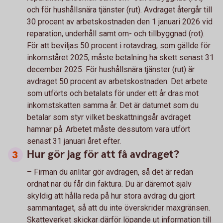
och för hushållsnära tjänster (rut). Avdraget återgår till
30 procent av arbetskostnaden den 1 januari 2026 vid
reparation, underhåll samt om- och tillbyggnad (rot).
För att beviljas 50 procent i rotavdrag, som gällde för
inkomståret 2025, måste betalning ha skett senast 31
december 2025. För hushållsnära tjänster (rut) är
avdraget 50 procent av arbetskostnaden. Det arbete
som utförts och betalats för under ett år dras mot
inkomstskatten samma år. Det är datumet som du
betalar som styr vilket beskattningsår avdraget
hamnar på. Arbetet måste dessutom vara utfört
senast 31 januari året efter.
Hur gör jag för att få avdraget?
– Firman du anlitar gör avdragen, så det är redan
ordnat när du får din faktura. Du är däremot själv
skyldig att hålla reda på hur stora avdrag du gjort
sammantaget, så att du inte överskrider maxgränsen.
Skatteverket skickar därför löpande ut information till