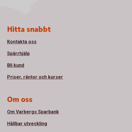
Sidfot
Hitta snabbt
Kontakta oss
Spärrhjälp
Bli kund
Priser, räntor och kurser
Om oss
Om Varbergs Sparbank
Hållbar utveckling