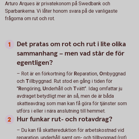
Arturo Arques är privatekonom på Swedbank och
Sparbankerna. Vi låter honom svara på de vanligaste
frågorna om rut och rot.
Det pratas om rot och rut i lite olika
sammanhang – men vad står de för
egentligen?
– Rot är en förkortning för
R
eparation,
O
mbyggnad
och
T
illbyggnad. Rut stod en gång i tiden för
"
R
engöring,
U
nderhåll och
T
vätt". Idag omfattar ju
avdraget betydligt mer än så, men de är båda
skatteavdrag som man kan få göra för tjänster som
utförs i eller i nära anslutning till hemmet.
Hur funkar rut- och rotavdrag?
– Du kan få skattereduktion för arbetskostnad vid
reparation, underhåll samt om- och tillbyggnad (rot)